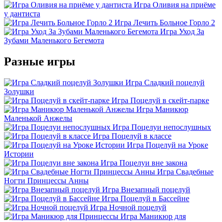
Игра Оливия на приёме
у дантиста
Игра Лечить Больное Горло 2
Игра Уход За
Зубами Маленького Бегемота
Разные игры
Игра Сладкий поцелуй
Золушки
Игра Поцелуй в скейт-парке
Игра Маникюр
Маленькой Анжелы
Игра Поцелуи непослушных
Игра Поцелуй в классе
Игра Поцелуй на Уроке
Истории
Игра Поцелуи вне закона
Игра Свадебные
Ногти Принцессы Анны
Игра Внезапный поцелуй
Игра Поцелуй в Бассейне
Игра Ночной поцелуй
Игра Маникюр для