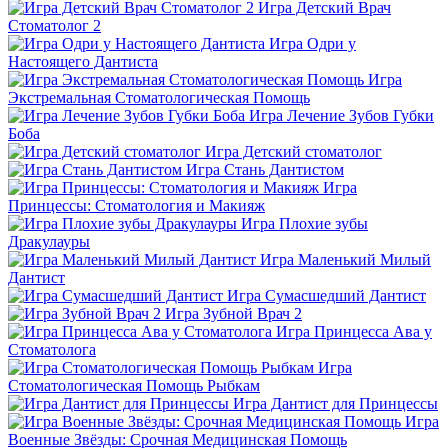
Игра Детский Врач
Стоматолог 2
Игра Одри у
Настоящего Дантиста
Игра
Экстремальная Стоматологическая Помощь
Игра Лечение Зубов Губки
Боба
Игра Детский стоматолог
Игра Стань Дантистом
Игра
Принцессы: Стоматология и Макияж
Игра Плохие зубы
Дракулауры
Игра Маленький Милый
Дантист
Игра Сумасшедший Дантист
Игра Зубной Врач 2
Игра Принцесса Ава у
Стоматолога
Игра
Стоматологическая Помощь Рыбкам
Игра Дантист для Принцессы
Игра
Военные Звёзды: Срочная Медицинская Помощь