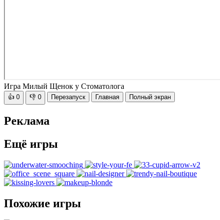
Игра Милый Щенок у Стоматолога
👍
0
👎
0
Перезапуск
Главная
Полный экран
Реклама
Ещё игры
Похожие игры