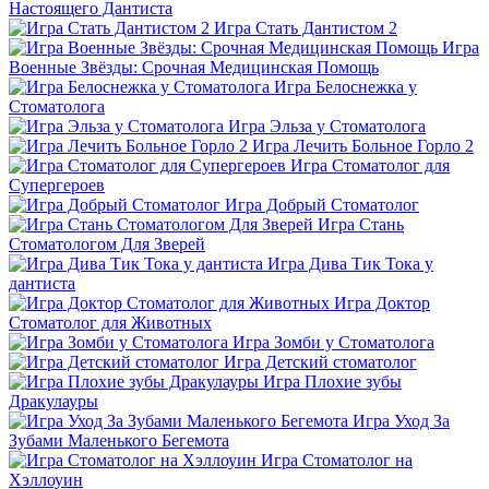
Настоящего Дантиста
Игра Стать Дантистом 2
Игра
Военные Звёзды: Срочная Медицинская Помощь
Игра Белоснежка у
Стоматолога
Игра Эльза у Стоматолога
Игра Лечить Больное Горло 2
Игра Стоматолог для
Супергероев
Игра Добрый Стоматолог
Игра Стань
Стоматологом Для Зверей
Игра Дива Тик Тока у
дантиста
Игра Доктор
Стоматолог для Животных
Игра Зомби у Стоматолога
Игра Детский стоматолог
Игра Плохие зубы
Дракулауры
Игра Уход За
Зубами Маленького Бегемота
Игра Стоматолог на
Хэллоуин