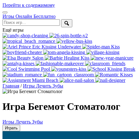
Перейти к содержимому
Открыть
Игры Онлайн Бесплатно
меню
Поиск
Ещё игры
Главная
/
Игры Лечить Зубы
Игра Бегемот Стоматолог
Игры Лечить Зубы
Играть