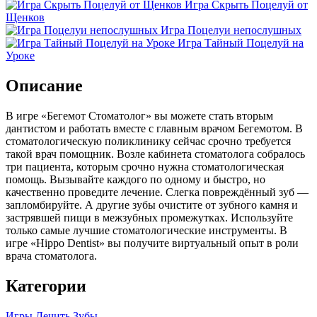
Игра Скрыть Поцелуй от
Щенков
Игра Поцелуи непослушных
Игра Тайный Поцелуй на
Уроке
Описание
В игре «Бегемот Стоматолог» вы можете стать вторым
дантистом и работать вместе с главным врачом Бегемотом. В
стоматологическую поликлинику сейчас срочно требуется
такой врач помощник. Возле кабинета стоматолога собралось
три пациента, которым срочно нужна стоматологическая
помощь. Вызывайте каждого по одному и быстро, но
качественно проведите лечение. Слегка повреждённый зуб —
запломбируйте. А другие зубы очистите от зубного камня и
застрявшей пищи в межзубных промежутках. Используйте
только самые лучшие стоматологические инструменты. В
игре «Hippo Dentist» вы получите виртуальный опыт в роли
врача стоматолога.
Категории
Игры Лечить Зубы