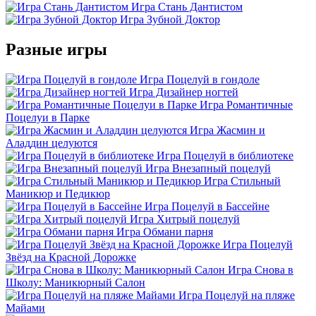
Игра Стань Дантистом
Игра Зубной Доктор
Разные игры
Игра Поцелуй в гондоле
Игра Дизайнер ногтей
Игра Романтичные
Поцелуи в Парке
Игра Жасмин и
Аладдин целуются
Игра Поцелуй в библиотеке
Игра Внезапный поцелуй
Игра Стильный
Маникюр и Педикюр
Игра Поцелуй в Бассейне
Игра Хитрый поцелуй
Игра Обмани парня
Игра Поцелуй
Звёзд на Красной Дорожке
Игра Снова в
Школу: Маникюрный Салон
Игра Поцелуй на пляже
Майами