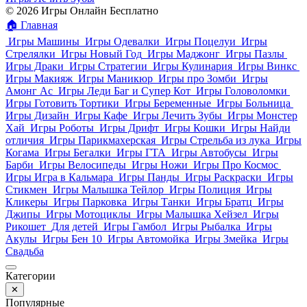
© 2026 Игры Онлайн Бесплатно
🏠
Главная
Игры Машины
Игры Одевалки
Игры Поцелуи
Игры
Стрелялки
Игры Новый Год
Игры Маджонг
Игры Пазлы
Игры Драки
Игры Стратегии
Игры Кулинария
Игры Винкс
Игры Макияж
Игры Маникюр
Игры про Зомби
Игры
Амонг Ас
Игры Леди Баг и Супер Кот
Игры Головоломки
Игры Готовить Тортики
Игры Беременные
Игры Больница
Игры Дизайн
Игры Кафе
Игры Лечить Зубы
Игры Монстер
Хай
Игры Роботы
Игры Дрифт
Игры Кошки
Игры Найди
отличия
Игры Парикмахерская
Игры Стрельба из лука
Игры
Когама
Игры Бегалки
Игры ГТА
Игры Автобусы
Игры
Барби
Игры Велосипеды
Игры Ножи
Игры Про Космос
Игры Игра в Кальмара
Игры Панды
Игры Раскраски
Игры
Стикмен
Игры Малышка Тейлор
Игры Полиция
Игры
Кликеры
Игры Парковка
Игры Танки
Игры Братц
Игры
Джипы
Игры Мотоциклы
Игры Малышка Хейзел
Игры
Рикошет
Для детей
Игры Гамбол
Игры Рыбалка
Игры
Акулы
Игры Бен 10
Игры Автомойка
Игры Змейка
Игры
Свадьба
Категории
✕
Популярные