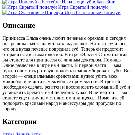
Игра Поцелуй в Бассейне
Игра Скрытый поцелуй
Игра Счастливые Поцелуи
Описание
Принцесса Эльза очень любит печенье с орехами и сегодня
она решила съесть пару таких вкусняшек. Но так случилось,
что она кусая печенье повредила зуб. Теперь ей предстоит
отправиться в стоматологию. В игре «Эльза у Стоматолога»
вы станете для принцессы её личным доктором. Помощь
Эльзе разделена в игре на 4 части. В первой части — вам
нужно очистить ротовую полость и запломбировать зубы. Во
второй — специальными средствами нужно убить всех
микробов и очистить межзубные промежутки. В третьей —
необходимо сделать рентген и восстановить сломанный зуб и
установить брекеты на 4 передних зубах. В четвёртой — вы
станете еще и личным стилистом принцессы. Помогите ей
подобрать красивый наряд и аксессуары для прогулки по
городу.
Категории
Игры Лечить Зубы