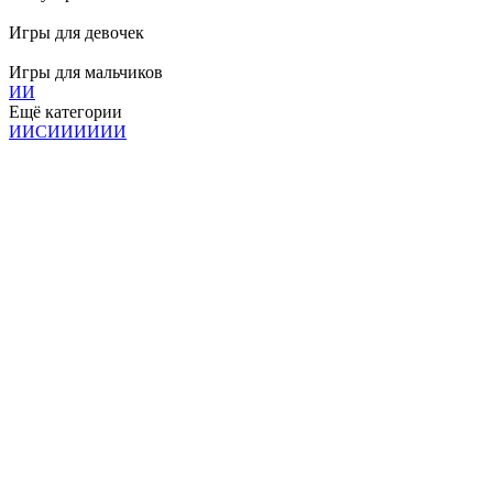
Игры для девочек
Игры для мальчиков
И
И
Ещё категории
И
И
С
И
И
И
И
И
И