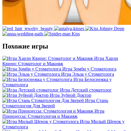
Похожие игры
Игра Харли
Квинн: Стоматолог и Макияж
Игра Зомби у Стоматолога
Игра Эльза у Стоматолога
Игра Белоснежка у
Стоматолога
Игра Детский стоматолог
Игра Зубной Доктор
Игра Стань
Стоматологом Для Зверей
Игра
Принцессы: Стоматология и Макияж
Игра Милый Щенок у
Стоматолога