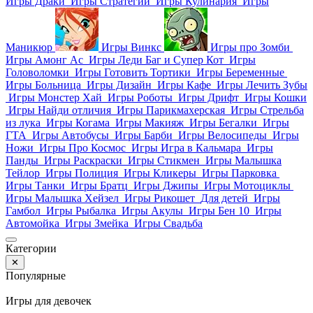
Игры Драки
Игры Стратегии
Игры Кулинария
Игры
Маникюр
Игры Винкс
Игры про Зомби
Игры Амонг Ас
Игры Леди Баг и Супер Кот
Игры
Головоломки
Игры Готовить Тортики
Игры Беременные
Игры Больница
Игры Дизайн
Игры Кафе
Игры Лечить Зубы
Игры Монстер Хай
Игры Роботы
Игры Дрифт
Игры Кошки
Игры Найди отличия
Игры Парикмахерская
Игры Стрельба
из лука
Игры Когама
Игры Макияж
Игры Бегалки
Игры
ГТА
Игры Автобусы
Игры Барби
Игры Велосипеды
Игры
Ножи
Игры Про Космос
Игры Игра в Кальмара
Игры
Панды
Игры Раскраски
Игры Стикмен
Игры Малышка
Тейлор
Игры Полиция
Игры Кликеры
Игры Парковка
Игры Танки
Игры Братц
Игры Джипы
Игры Мотоциклы
Игры Малышка Хейзел
Игры Рикошет
Для детей
Игры
Гамбол
Игры Рыбалка
Игры Акулы
Игры Бен 10
Игры
Автомойка
Игры Змейка
Игры Свадьба
Категории
✕
Популярные
Игры для девочек