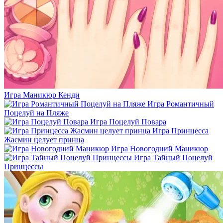
Игра Маникюр Кенди
Игра Романтичный
Поцелуй на Пляже
Игра Поцелуй Повара
Игра Принцесса
Жасмин целует принца
Игра Новогодний Маникюр
Игра Тайный Поцелуй
Принцессы