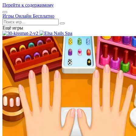
Перейти к содержимому
Открыть
Игры Онлайн Бесплатно
меню
Поиск
Ещё игры