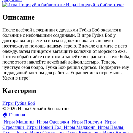
Игра Поцелуй в библиотеке
Описание
После весёлой вечеринки с друзьями Губка Боб оказался в
больнице с небольшими ссадинами. В игре Губка Боб у
доктора вы играете за врача и должны оказать первую
неотложную помощь нашему герою. Вначале снимите с него
одежду, затем пинцетом вытащите колючки от морского ежа.
Потом обработайте спиртом и зашейте все ранки на теле Боба,
после этого наклейте лечебный лейкопластырь. Теперь,
чувствуя себя бодро, Губка Боб решил одеться. Подберите ему
подходящий костюм для работы. Управление в игре мышь.
Удачи в игре!
Категории
Игры Губка Боб
© 2026 Игры Онлайн Бесплатно
🏠
Главная
Игры Машины
Игры Одевалки
Игры Поцелуи
Игры
Стрелялки
Игры Новый Год
Игры Маджонг
Игры Пазлы
Игры Драки
Игры Стратегии
Игры Кулинария
Игры Винкс