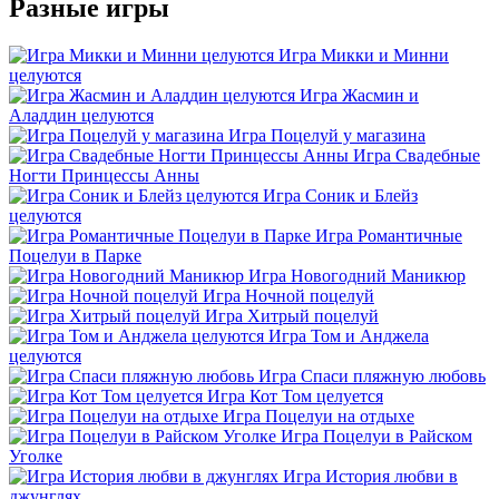
Разные игры
Игра Микки и Минни
целуются
Игра Жасмин и
Аладдин целуются
Игра Поцелуй у магазина
Игра Свадебные
Ногти Принцессы Анны
Игра Соник и Блейз
целуются
Игра Романтичные
Поцелуи в Парке
Игра Новогодний Маникюр
Игра Ночной поцелуй
Игра Хитрый поцелуй
Игра Том и Анджела
целуются
Игра Спаси пляжную любовь
Игра Кот Том целуется
Игра Поцелуи на отдыхе
Игра Поцелуи в Райском
Уголке
Игра История любви в
джунглях