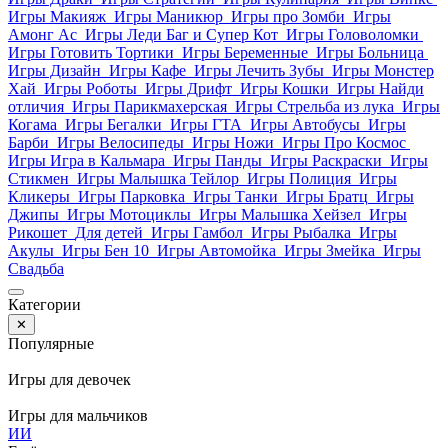
Игры Макияж
Игры Маникюр
Игры про Зомби
Игры
Амонг Ас
Игры Леди Баг и Супер Кот
Игры Головоломки
Игры Готовить Тортики
Игры Беременные
Игры Больница
Игры Дизайн
Игры Кафе
Игры Лечить Зубы
Игры Монстер
Хай
Игры Роботы
Игры Дрифт
Игры Кошки
Игры Найди
отличия
Игры Парикмахерская
Игры Стрельба из лука
Игры
Когама
Игры Бегалки
Игры ГТА
Игры Автобусы
Игры
Барби
Игры Велосипеды
Игры Ножи
Игры Про Космос
Игры Игра в Кальмара
Игры Панды
Игры Раскраски
Игры
Стикмен
Игры Малышка Тейлор
Игры Полиция
Игры
Кликеры
Игры Парковка
Игры Танки
Игры Братц
Игры
Джипы
Игры Мотоциклы
Игры Малышка Хейзел
Игры
Рикошет
Для детей
Игры Гамбол
Игры Рыбалка
Игры
Акулы
Игры Бен 10
Игры Автомойка
Игры Змейка
Игры
Свадьба
Категории
✕
Популярные
Игры для девочек
Игры для мальчиков
И
И