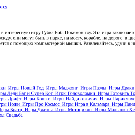
тся
ь в интересную игру Губка Боб: Покемон гоу. Эта игра заключает
у, они могут быть в парке, на мосту, корабле, на дороге, в цв
яется с помощью компьютерной мышки. Развлекайтесь, удачи в 
лки
Игры Новый Год
Игры Маджонг
Игры Пазлы
Игры Драки
ры Леди Баг и Супер Кот
Игры Головоломки
Игры Готовить Т
гры Дрифт
Игры Кошки
Игры Найди отличия
Игры Парикмахе
гры Ножи
Игры Про Космос
Игры Игра в Кальмара
Игры Пан
Игры Братц
Игры Джипы
Игры Мотоциклы
Игры Малышка Хе
ры Свадьба