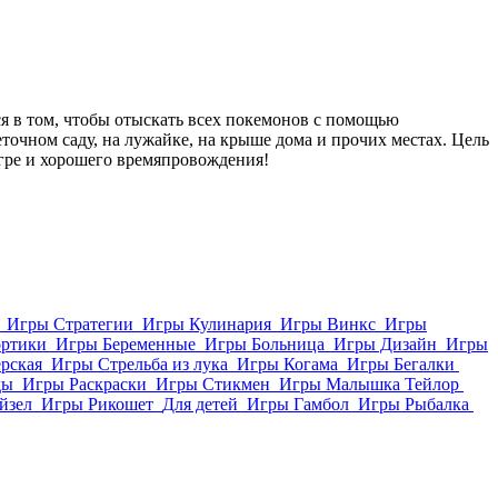
ся в том, чтобы отыскать всех покемонов с помощью
еточном саду, на лужайке, на крыше дома и прочих местах. Цель
игре и хорошего времяпровождения!
Игры Стратегии
Игры Кулинария
Игры Винкс
Игры
ортики
Игры Беременные
Игры Больница
Игры Дизайн
Игры
рская
Игры Стрельба из лука
Игры Когама
Игры Бегалки
ды
Игры Раскраски
Игры Стикмен
Игры Малышка Тейлор
йзел
Игры Рикошет
Для детей
Игры Гамбол
Игры Рыбалка