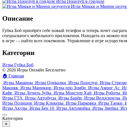
Игра Поцелуй в гондоле
Игра Микки и Минни целую
Описание
Губка Боб приобрёл себе новый телефон и теперь хочет сыграт
специального мобильного приложения. Находить их можно повсюд
в игре — найти всех покемонов. Управление в игре осуществл
Категории
Игры Губка Боб
© 2026 Игры Онлайн Бесплатно
🏠
Главная
Игры Машины
Игры Одевалки
Игры Поцелуи
Игры Стреля
Макияж
Игры Маникюр
Игры про Зомби
Игры Амонг Ас
Иг
Кафе
Игры Лечить Зубы
Игры Монстер Хай
Игры Роботы
И
Игры ГТА
Игры Автобусы
Игры Барби
Игры Велосипеды
И
Игры Полиция
Игры Кликеры
Игры Парковка
Игры Танки
Игры Акулы
Игры Бен 10
Игры Автомойка
Игры Змейка
Иг
Категории
✕