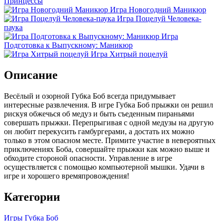
Принцессы
Игра Новогодний Маникюр
Игра Поцелуй Человека-
паука
Игра
Подготовка к Выпускному: Маникюр
Игра Хитрый поцелуй
Описание
Весёлый и озорной Губка Боб всегда придумывает
интересные развлечения. В игре Губка Боб прыжки он решил
рискуя обжечься об медуз и быть съеденным пираньями
совершать прыжки. Перепрыгивая с одной медузы на другую
он любит перекусить гамбургерами, а достать их можно
только в этом опасном месте. Примите участие в невероятных
приключениях Боба, совершайте прыжки как можно выше и
обходите стороной опасности. Управление в игре
осуществляется с помощью компьютерной мышки. Удачи в
игре и хорошего времяпровождения!
Категории
Игры Губка Боб