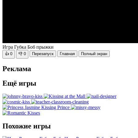
Игра Губка Боб прыжки
👍
0
👎
0
Перезапуск
Главная
Полный экран
Реклама
Ещё игры
Похожие игры