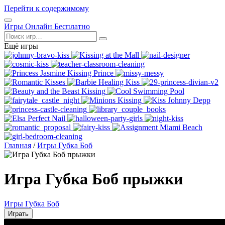
Перейти к содержимому
Открыть
Игры Онлайн Бесплатно
меню
Поиск
Ещё игры
Главная
/
Игры Губка Боб
Игра Губка Боб прыжки
Игры Губка Боб
Играть