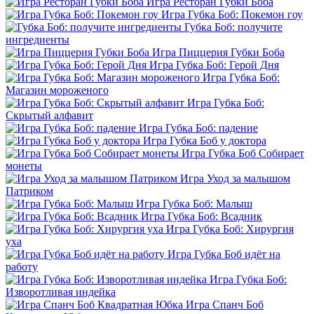
Игра Ресторан Губки Боба
Игра Губка Боб: Покемон гоу
Губка Боб: получите
ингредиенты
Игра Пиццерия Губки Боба
Игра Губка Боб: Герой Дня
Игра Губка Боб:
Магазин мороженого
Игра Губка Боб:
Скрытый алфавит
Игра Губка Боб: падение
Игра Губка Боб у доктора
Игра Губка Боб Собирает
монеты
Игра Уход за малышом
Патриком
Игра Губка Боб: Малыш
Игра Губка Боб: Всадник
Игра Губка Боб: Хирургия
уха
Игра Губка Боб идёт на
работу
Игра Губка Боб:
Изворотливая индейка
Игра Спанч Боб