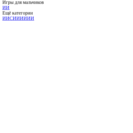
Игры для мальчиков
И
И
Ещё категории
И
И
С
И
И
И
И
И
И