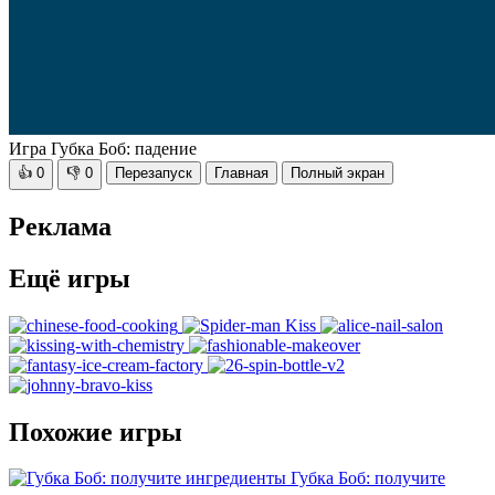
Игра Губка Боб: падение
👍
0
👎
0
Перезапуск
Главная
Полный экран
Реклама
Ещё игры
Похожие игры
Губка Боб: получите