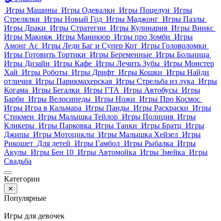
Игры Машины
Игры Одевалки
Игры Поцелуи
Игры
Стрелялки
Игры Новый Год
Игры Маджонг
Игры Пазлы
Игры Драки
Игры Стратегии
Игры Кулинария
Игры Винкс
Игры Макияж
Игры Маникюр
Игры про Зомби
Игры
Амонг Ас
Игры Леди Баг и Супер Кот
Игры Головоломки
Игры Готовить Тортики
Игры Беременные
Игры Больница
Игры Дизайн
Игры Кафе
Игры Лечить Зубы
Игры Монстер
Хай
Игры Роботы
Игры Дрифт
Игры Кошки
Игры Найди
отличия
Игры Парикмахерская
Игры Стрельба из лука
Игры
Когама
Игры Бегалки
Игры ГТА
Игры Автобусы
Игры
Барби
Игры Велосипеды
Игры Ножи
Игры Про Космос
Игры Игра в Кальмара
Игры Панды
Игры Раскраски
Игры
Стикмен
Игры Малышка Тейлор
Игры Полиция
Игры
Кликеры
Игры Парковка
Игры Танки
Игры Братц
Игры
Джипы
Игры Мотоциклы
Игры Малышка Хейзел
Игры
Рикошет
Для детей
Игры Гамбол
Игры Рыбалка
Игры
Акулы
Игры Бен 10
Игры Автомойка
Игры Змейка
Игры
Свадьба
Категории
✕
Популярные
Игры для девочек