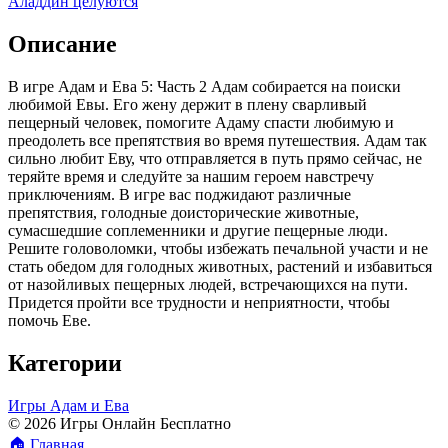
Аладдин целуются
Описание
В игре Адам и Ева 5: Часть 2 Адам собирается на поиски
любимой Евы. Его жену держит в плену сварливый
пещерный человек, помогите Адаму спасти любимую и
преодолеть все препятствия во время путешествия. Адам так
сильно любит Еву, что отправляется в путь прямо сейчас, не
теряйте время и следуйте за нашим героем навстречу
приключениям. В игре вас поджидают различные
препятствия, голодные доисторические животные,
сумасшедшие соплеменники и другие пещерные люди.
Решите головоломки, чтобы избежать печальной участи и не
стать обедом для голодных животных, растений и избавиться
от назойливых пещерных людей, встречающихся на пути.
Придется пройти все трудности и неприятности, чтобы
помочь Еве.
Категории
Игры Адам и Ева
© 2026 Игры Онлайн Бесплатно
🏠
Главная