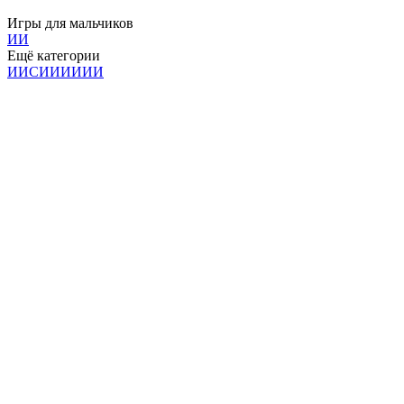
Игры для мальчиков
И
И
Ещё категории
И
И
С
И
И
И
И
И
И