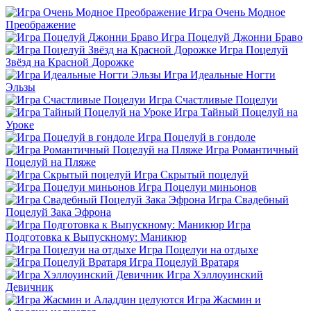
Игра Очень Модное
Преображение
Игра Поцелуй Джонни Браво
Игра Поцелуй
Звёзд на Красной Дорожке
Игра Идеальные Ногти
Эльзы
Игра Счастливые Поцелуи
Игра Тайный Поцелуй на
Уроке
Игра Поцелуй в гондоле
Игра Романтичный
Поцелуй на Пляже
Игра Скрытый поцелуй
Игра Поцелуи миньонов
Игра Свадебный
Поцелуй Зака Эфрона
Игра
Подготовка к Выпускному: Маникюр
Игра Поцелуи на отдыхе
Игра Поцелуй Вратаря
Игра Хэллоуинский
Девичник
Игра Жасмин и