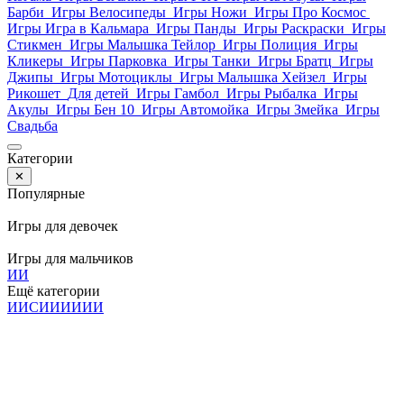
Барби
Игры Велосипеды
Игры Ножи
Игры Про Космос
Игры Игра в Кальмара
Игры Панды
Игры Раскраски
Игры
Стикмен
Игры Малышка Тейлор
Игры Полиция
Игры
Кликеры
Игры Парковка
Игры Танки
Игры Братц
Игры
Джипы
Игры Мотоциклы
Игры Малышка Хейзел
Игры
Рикошет
Для детей
Игры Гамбол
Игры Рыбалка
Игры
Акулы
Игры Бен 10
Игры Автомойка
Игры Змейка
Игры
Свадьба
Категории
✕
Популярные
Игры для девочек
Игры для мальчиков
И
И
Ещё категории
И
И
С
И
И
И
И
И
И