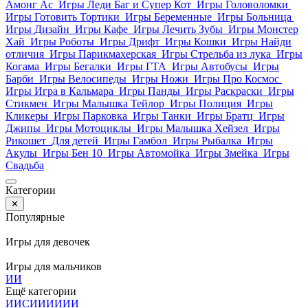
Амонг Ас
Игры Леди Баг и Супер Кот
Игры Головоломки
Игры Готовить Тортики
Игры Беременные
Игры Больница
Игры Дизайн
Игры Кафе
Игры Лечить Зубы
Игры Монстер
Хай
Игры Роботы
Игры Дрифт
Игры Кошки
Игры Найди
отличия
Игры Парикмахерская
Игры Стрельба из лука
Игры
Когама
Игры Бегалки
Игры ГТА
Игры Автобусы
Игры
Барби
Игры Велосипеды
Игры Ножи
Игры Про Космос
Игры Игра в Кальмара
Игры Панды
Игры Раскраски
Игры
Стикмен
Игры Малышка Тейлор
Игры Полиция
Игры
Кликеры
Игры Парковка
Игры Танки
Игры Братц
Игры
Джипы
Игры Мотоциклы
Игры Малышка Хейзел
Игры
Рикошет
Для детей
Игры Гамбол
Игры Рыбалка
Игры
Акулы
Игры Бен 10
Игры Автомойка
Игры Змейка
Игры
Свадьба
Категории
✕
Популярные
Игры для девочек
Игры для мальчиков
И
И
Ещё категории
И
И
С
И
И
И
И
И
И