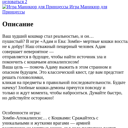
целоваться 2
Игра Маникюр для
Принцессы
Описание
Ваш худший кошмар стал реальностью, и он…
пушистый? В игре «Адам и Ева: Зомби» мертвые кошки восстал
не к добру! Наш отважный пещерный человек Адам
совершает невероятное —
отправляется в будущее, чтобы найти источник зла и
покончить с кошачьим апокалипсисом!
Ваша цель — помочь Адаму выжить в этом странном и
опасном будущем. Это классический квест, где вам предстоит
решать головоломки,
кликая на предметы в правильной последовательности. Будьте
начеку! Злобные кошки-демоны прячутся повсюду и
только и ждут момента, чтобы наброситься. Думайте быстро,
но действуйте осторожно!
Особенности игры:
Зомби-Апокалипсис… с Кошками: Сражайтесь с
уникальными и жуткими врагами — армией