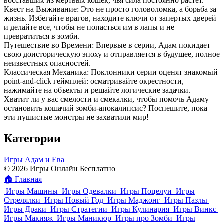
восставших из мертвых кошек, чья сила постоянно растет.
Квест на Выживание: Это не просто головоломка, а борьба за
жизнь. Избегайте врагов, находите ключи от запертых дверей
и делайте все, чтобы не попасться им в лапы и не
превратиться в зомби.
Путешествие во Времени: Впервые в серии, Адам покидает
свою доисторическую эпоху и отправляется в будущее, полное
неизвестных опасностей.
Классическая Механика: Поклонники серии оценят знакомый
point-and-click геймплей: осматривайте окрестности,
нажимайте на объекты и решайте логические задачки.
Хватит ли у вас смелости и смекалки, чтобы помочь Адаму
остановить кошачий зомби-апокалипсис? Поспешите, пока
эти пушистые монстры не захватили мир!
Категории
Игры Адам и Ева
© 2026 Игры Онлайн Бесплатно
🏠
Главная
Игры Машины
Игры Одевалки
Игры Поцелуи
Игры
Стрелялки
Игры Новый Год
Игры Маджонг
Игры Пазлы
Игры Драки
Игры Стратегии
Игры Кулинария
Игры Винкс
Игры Макияж
Игры Маникюр
Игры про Зомби
Игры