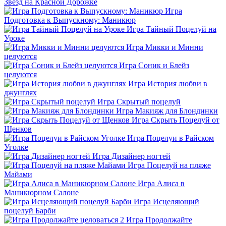
Звёзд на Красной Дорожке
Игра
Подготовка к Выпускному: Маникюр
Игра Тайный Поцелуй на
Уроке
Игра Микки и Минни
целуются
Игра Соник и Блейз
целуются
Игра История любви в
джунглях
Игра Скрытый поцелуй
Игра Макияж для Блондинки
Игра Скрыть Поцелуй от
Щенков
Игра Поцелуи в Райском
Уголке
Игра Дизайнер ногтей
Игра Поцелуй на пляже
Майами
Игра Алиса в
Маникюрном Салоне
Игра Исцеляющий
поцелуй Барби
Игра Продолжайте