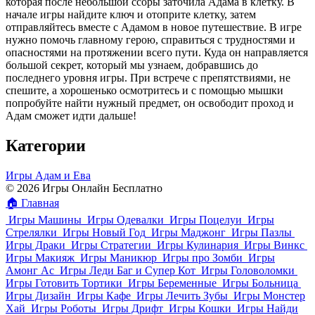
которая после небольшой ссоры заточила Адама в клетку. В
начале игры найдите ключ и отоприте клетку, затем
отправляйтесь вместе с Адамом в новое путешествие. В игре
нужно помочь главному герою, справиться с трудностями и
опасностями на протяжении всего пути. Куда он направляется
большой секрет, который мы узнаем, добравшись до
последнего уровня игры. При встрече с препятствиями, не
спешите, а хорошенько осмотритесь и с помощью мышки
попробуйте найти нужный предмет, он освободит проход и
Адам сможет идти дальше!
Категории
Игры Адам и Ева
© 2026 Игры Онлайн Бесплатно
🏠
Главная
Игры Машины
Игры Одевалки
Игры Поцелуи
Игры
Стрелялки
Игры Новый Год
Игры Маджонг
Игры Пазлы
Игры Драки
Игры Стратегии
Игры Кулинария
Игры Винкс
Игры Макияж
Игры Маникюр
Игры про Зомби
Игры
Амонг Ас
Игры Леди Баг и Супер Кот
Игры Головоломки
Игры Готовить Тортики
Игры Беременные
Игры Больница
Игры Дизайн
Игры Кафе
Игры Лечить Зубы
Игры Монстер
Хай
Игры Роботы
Игры Дрифт
Игры Кошки
Игры Найди