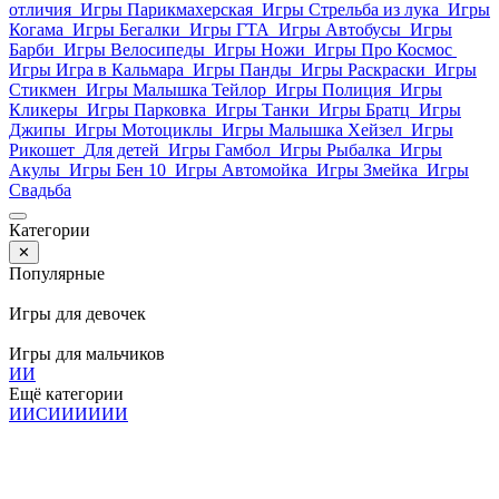
отличия
Игры Парикмахерская
Игры Стрельба из лука
Игры
Когама
Игры Бегалки
Игры ГТА
Игры Автобусы
Игры
Барби
Игры Велосипеды
Игры Ножи
Игры Про Космос
Игры Игра в Кальмара
Игры Панды
Игры Раскраски
Игры
Стикмен
Игры Малышка Тейлор
Игры Полиция
Игры
Кликеры
Игры Парковка
Игры Танки
Игры Братц
Игры
Джипы
Игры Мотоциклы
Игры Малышка Хейзел
Игры
Рикошет
Для детей
Игры Гамбол
Игры Рыбалка
Игры
Акулы
Игры Бен 10
Игры Автомойка
Игры Змейка
Игры
Свадьба
Категории
✕
Популярные
Игры для девочек
Игры для мальчиков
И
И
Ещё категории
И
И
С
И
И
И
И
И
И