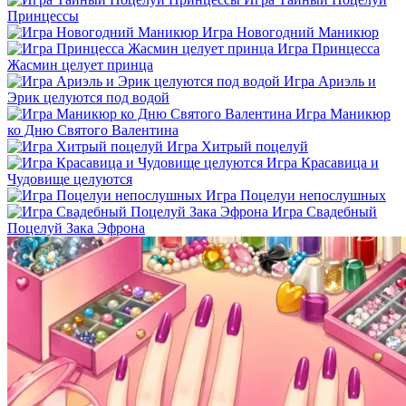
Принцессы
Игра Новогодний Маникюр
Игра Принцесса
Жасмин целует принца
Игра Ариэль и
Эрик целуются под водой
Игра Маникюр
ко Дню Святого Валентина
Игра Хитрый поцелуй
Игра Красавица и
Чудовище целуются
Игра Поцелуи непослушных
Игра Свадебный
Поцелуй Зака Эфрона