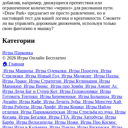
добавляя, например, движущиеся препятствия или
ограниченное количество «чернил» для рисования пути.
«Draw Park» предлагает не просто развлечение, но и
настоящий тест для вашей логики и креативности. Сможете
ли вы управлять дорожным движением, используя только
свою фантазию и мышку?
Категории
Игры Парковка
© 2026 Игры Онлайн Бесплатно
🏠
Главная
Игры Машины
Игры Одевалки
Игры Поцелуи
Игры
Стрелялки
Игры Новый Год
Игры Маджонг
Игры Пазлы
Игры Драки
Игры Стратегии
Игры Кулинария
Игры
Маникюр
Игры Винкс
Игры про Зомби
Игры Амонг Ас
Игры Леди Баг и Супер Кот
Игры Головоломки
Игры
Готовить Тортики
Игры Беременные
Игры Больница
Игры
Дизайн
Игры Кафе
Игры Лечить Зубы
Игры Монстер Хай
Игры Роботы
Игры Дрифт
Игры Кошки
Игры Найди
отличия
Игры Парикмахерская
Игры Стрельба из лука
Игры
Когама
Игры Бегалки
Игры ГТА
Игры Автобусы
Игры
Барби
Игры Велосипеды
Игры Ножи
Игры Про Космос
Игры Игра в Кальмара
Игры Панды
Игры Раскраски
Игры