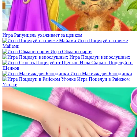
Игра Рапунцель ухаживает за щенком
Игра Поцелуй на пляже
Майами
Игра Обмани парня
Игра Поцелуи непослушных
Игра Скрыть Поцелуй от
Щенков
Игра Макияж для Блондинки
Игра Поцелуи в Райском
Уголке