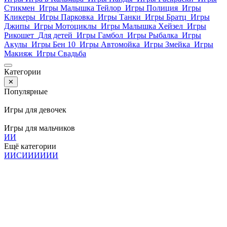
Стикмен
Игры Малышка Тейлор
Игры Полиция
Игры
Кликеры
Игры Парковка
Игры Танки
Игры Братц
Игры
Джипы
Игры Мотоциклы
Игры Малышка Хейзел
Игры
Рикошет
Для детей
Игры Гамбол
Игры Рыбалка
Игры
Акулы
Игры Бен 10
Игры Автомойка
Игры Змейка
Игры
Макияж
Игры Свадьба
Категории
✕
Популярные
Игры для девочек
Игры для мальчиков
И
И
Ещё категории
И
И
С
И
И
И
И
И
И