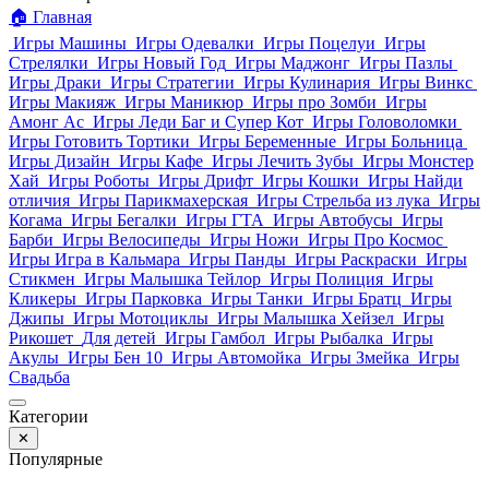
🏠
Главная
Игры Машины
Игры Одевалки
Игры Поцелуи
Игры
Стрелялки
Игры Новый Год
Игры Маджонг
Игры Пазлы
Игры Драки
Игры Стратегии
Игры Кулинария
Игры Винкс
Игры Макияж
Игры Маникюр
Игры про Зомби
Игры
Амонг Ас
Игры Леди Баг и Супер Кот
Игры Головоломки
Игры Готовить Тортики
Игры Беременные
Игры Больница
Игры Дизайн
Игры Кафе
Игры Лечить Зубы
Игры Монстер
Хай
Игры Роботы
Игры Дрифт
Игры Кошки
Игры Найди
отличия
Игры Парикмахерская
Игры Стрельба из лука
Игры
Когама
Игры Бегалки
Игры ГТА
Игры Автобусы
Игры
Барби
Игры Велосипеды
Игры Ножи
Игры Про Космос
Игры Игра в Кальмара
Игры Панды
Игры Раскраски
Игры
Стикмен
Игры Малышка Тейлор
Игры Полиция
Игры
Кликеры
Игры Парковка
Игры Танки
Игры Братц
Игры
Джипы
Игры Мотоциклы
Игры Малышка Хейзел
Игры
Рикошет
Для детей
Игры Гамбол
Игры Рыбалка
Игры
Акулы
Игры Бен 10
Игры Автомойка
Игры Змейка
Игры
Свадьба
Категории
✕
Популярные