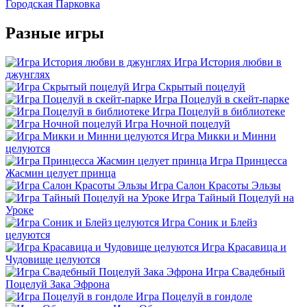
Городская Парковка
Разные игры
Игра История любви в
джунглях
Игра Скрытый поцелуй
Игра Поцелуй в скейт-парке
Игра Поцелуй в библиотеке
Игра Ночной поцелуй
Игра Микки и Минни
целуются
Игра Принцесса
Жасмин целует принца
Игра Салон Красоты Эльзы
Игра Тайный Поцелуй на
Уроке
Игра Соник и Блейз
целуются
Игра Красавица и
Чудовище целуются
Игра Свадебный
Поцелуй Зака Эфрона
Игра Поцелуй в гондоле