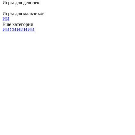
Игры для девочек
Игры для мальчиков
И
И
Ещё категории
И
И
С
И
И
И
И
И
И