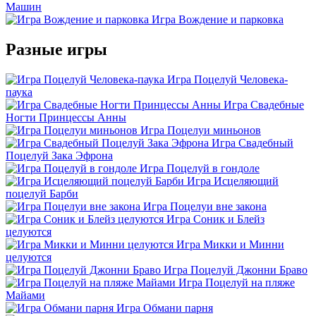
Машин
Игра Вождение и парковка
Разные игры
Игра Поцелуй Человека-
паука
Игра Свадебные
Ногти Принцессы Анны
Игра Поцелуи миньонов
Игра Свадебный
Поцелуй Зака Эфрона
Игра Поцелуй в гондоле
Игра Исцеляющий
поцелуй Барби
Игра Поцелуи вне закона
Игра Соник и Блейз
целуются
Игра Микки и Минни
целуются
Игра Поцелуй Джонни Браво
Игра Поцелуй на пляже
Майами
Игра Обмани парня