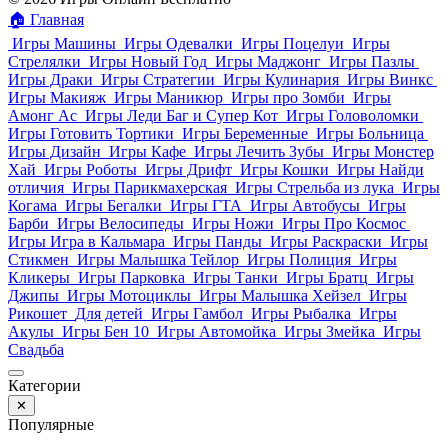
🏠
Главная
Игры Машины
Игры Одевалки
Игры Поцелуи
Игры
Стрелялки
Игры Новый Год
Игры Маджонг
Игры Пазлы
Игры Драки
Игры Стратегии
Игры Кулинария
Игры Винкс
Игры Макияж
Игры Маникюр
Игры про Зомби
Игры
Амонг Ас
Игры Леди Баг и Супер Кот
Игры Головоломки
Игры Готовить Тортики
Игры Беременные
Игры Больница
Игры Дизайн
Игры Кафе
Игры Лечить Зубы
Игры Монстер
Хай
Игры Роботы
Игры Дрифт
Игры Кошки
Игры Найди
отличия
Игры Парикмахерская
Игры Стрельба из лука
Игры
Когама
Игры Бегалки
Игры ГТА
Игры Автобусы
Игры
Барби
Игры Велосипеды
Игры Ножи
Игры Про Космос
Игры Игра в Кальмара
Игры Панды
Игры Раскраски
Игры
Стикмен
Игры Малышка Тейлор
Игры Полиция
Игры
Кликеры
Игры Парковка
Игры Танки
Игры Братц
Игры
Джипы
Игры Мотоциклы
Игры Малышка Хейзел
Игры
Рикошет
Для детей
Игры Гамбол
Игры Рыбалка
Игры
Акулы
Игры Бен 10
Игры Автомойка
Игры Змейка
Игры
Свадьба
Категории
✕
Популярные