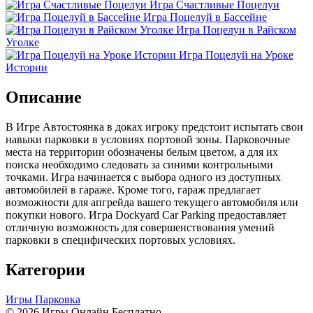
Игра Счастливые Поцелуи
Игра Поцелуй в Бассейне
Игра Поцелуи в Райском
Уголке
Игра Поцелуй на Уроке
Истории
Описание
В Игре Автостоянка в доках игроку предстоит испытать свои
навыки парковки в условиях портовой зоны. Парковочные
места на территории обозначены белым цветом, а для их
поиска необходимо следовать за синими контрольными
точками. Игра начинается с выбора одного из доступных
автомобилей в гараже. Кроме того, гараж предлагает
возможности для апгрейда вашего текущего автомобиля или
покупки нового. Игра Dockyard Car Parking предоставляет
отличную возможность для совершенствования умений
парковки в специфических портовых условиях.
Категории
Игры Парковка
© 2026 Игры Онлайн Бесплатно