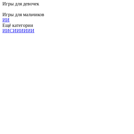
Игры для девочек
Игры для мальчиков
И
И
Ещё категории
И
И
С
И
И
И
И
И
И