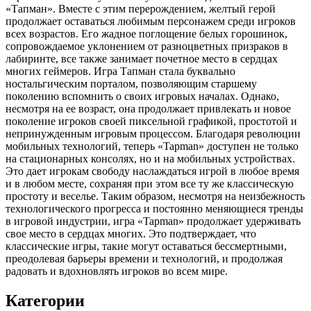
«Тапман». Вместе с этим перерождением, желтый герой
продолжает оставаться любимым персонажем среди игроков
всех возрастов. Его жадное поглощение белых горошинок,
сопровождаемое уклонением от разноцветных призраков в
лабиринте, все также занимает почетное место в сердцах
многих геймеров. Игра Тапман стала буквально
ностальгическим порталом, позволяющим старшему
поколению вспомнить о своих игровых началах. Однако,
несмотря на ее возраст, она продолжает привлекать и новое
поколение игроков своей пиксельной графикой, простотой и
непринужденным игровым процессом. Благодаря революции
мобильных технологий, теперь «Tapman» доступен не только
на стационарных консолях, но и на мобильных устройствах.
Это дает игрокам свободу наслаждаться игрой в любое время
и в любом месте, сохраняя при этом все ту же классическую
простоту и веселье. Таким образом, несмотря на неизбежность
технологического прогресса и постоянно меняющиеся тренды
в игровой индустрии, игра «Tapman» продолжает удерживать
свое место в сердцах многих. Это подтверждает, что
классические игры, такие могут оставаться бессмертными,
преодолевая барьеры времени и технологий, и продолжая
радовать и вдохновлять игроков во всем мире.
Категории