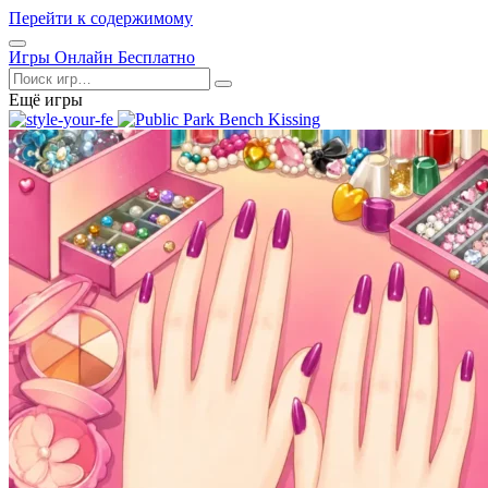
Перейти к содержимому
Открыть
Игры Онлайн Бесплатно
меню
Поиск
Ещё игры