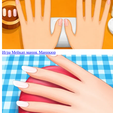
Игра Мейкап мания. Маникюр