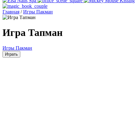
Главная
/
Игры Пакман
Игра Тапман
Игры Пакман
Играть