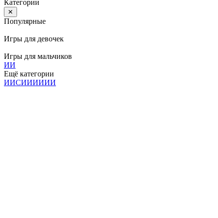
Категории
✕
Популярные
Игры для девочек
Игры для мальчиков
И
И
Ещё категории
И
И
С
И
И
И
И
И
И