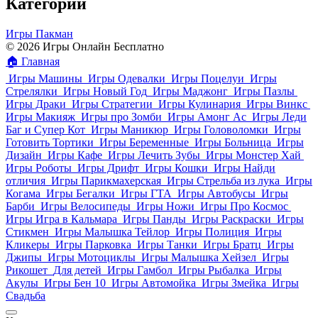
Категории
Игры Пакман
© 2026 Игры Онлайн Бесплатно
🏠
Главная
Игры Машины
Игры Одевалки
Игры Поцелуи
Игры
Стрелялки
Игры Новый Год
Игры Маджонг
Игры Пазлы
Игры Драки
Игры Стратегии
Игры Кулинария
Игры Винкс
Игры Макияж
Игры про Зомби
Игры Амонг Ас
Игры Леди
Баг и Супер Кот
Игры Маникюр
Игры Головоломки
Игры
Готовить Тортики
Игры Беременные
Игры Больница
Игры
Дизайн
Игры Кафе
Игры Лечить Зубы
Игры Монстер Хай
Игры Роботы
Игры Дрифт
Игры Кошки
Игры Найди
отличия
Игры Парикмахерская
Игры Стрельба из лука
Игры
Когама
Игры Бегалки
Игры ГТА
Игры Автобусы
Игры
Барби
Игры Велосипеды
Игры Ножи
Игры Про Космос
Игры Игра в Кальмара
Игры Панды
Игры Раскраски
Игры
Стикмен
Игры Малышка Тейлор
Игры Полиция
Игры
Кликеры
Игры Парковка
Игры Танки
Игры Братц
Игры
Джипы
Игры Мотоциклы
Игры Малышка Хейзел
Игры
Рикошет
Для детей
Игры Гамбол
Игры Рыбалка
Игры
Акулы
Игры Бен 10
Игры Автомойка
Игры Змейка
Игры
Свадьба