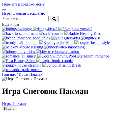
Перейти к содержимому
Открыть
Игры Онлайн Бесплатно
меню
Поиск
Ещё игры
Главная
/
Игры Пакман
Игра Снеговик Пакман
Игры Пакман
Играть