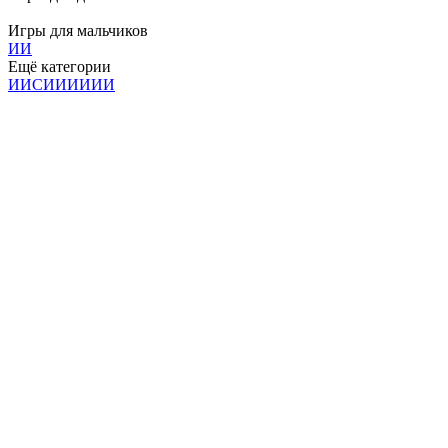
Игры для мальчиков
И
И
Ещё категории
И
И
С
И
И
И
И
И
И