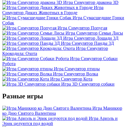
Игра Симулятор дракона 3D
Игра
Симулятор Диких Животных в Городе
Игра Сумасшедшие Гонки
Собак
Игра Симулятор Попугая
Игра Симулятор Семьи Лисы
Игра Симулятор Лошади 3Д
Игра Симулятор Панды 3Д
Игра Симулятор
Крокодила: Охота
Игра Симулятор Собаки
Робота
Игра Симулятор птицы
Игра Симулятор Волка
Игра Симулятор Кота
Игра 3D Cимулятор собаки
Разные игры
Игра Маникюр
ко Дню Святого Валентина
Игра Ариэль и
Эрик целуются под водой