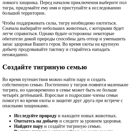
ловкого хищника. Перед началом приключения выберите пол
тигра, придумайте ему имя и приступайте к исследованию
большой территории.
Чтобы поддерживать силы, тигру необходимо охотиться.
Сначала выбирайте небольших животных, с которыми будет
легче справиться. Однако будьте осторожны: некоторые
обитатели дикой природы способны дать отпор и уменьшить
запас здоровья Вашего героя. Во время охоты на крупную
добычу продумывайте тактику и старайтесь нападать
неожиданно.
Создайте тигриную семью
Во время путешествия можно найти пару и создать
собственную семью. Постепенно у тигров появятся маленькие
тигрята, но одновременно в семье может быть не больше
четырёх детёнышей. Взрослые и подросшие члены семьи
помогут во время охоты и защитят друг друга при встрече с
опасными хищниками.
Исследуйте природу
и находите новых животных.
Охотьтесь на добычу
и следите за уровнем здоровья.
Найдите пару
и создайте тигриную семью.