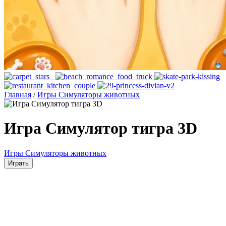
Главная
/
Игры Симуляторы животных
Игра Симулятор тигра 3D
Игры Симуляторы животных
Играть