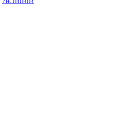
И
И
С
И
И
И
И
И
И