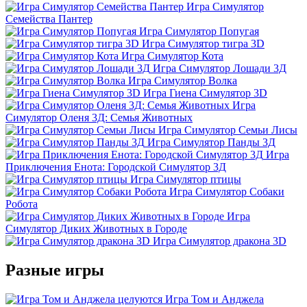
Игра Симулятор
Семейства Пантер
Игра Симулятор Попугая
Игра Симулятор тигра 3D
Игра Симулятор Кота
Игра Симулятор Лошади 3Д
Игра Симулятор Волка
Игра Гиена Симулятор 3D
Игра
Симулятор Оленя 3Д: Семья Животных
Игра Симулятор Семьи Лисы
Игра Симулятор Панды 3Д
Игра
Приключения Енота: Городской Симулятор 3Д
Игра Симулятор птицы
Игра Симулятор Собаки
Робота
Игра
Симулятор Диких Животных в Городе
Игра Симулятор дракона 3D
Разные игры
Игра Том и Анджела