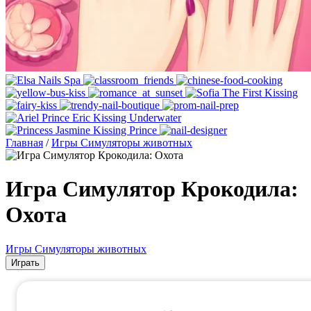
Главная
/
Игры Симуляторы животных
Игра Симулятор Крокодила:
Охота
Игры Симуляторы животных
Играть