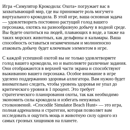
Игра «Симулятор Крокодила: Охота» погружает вас в
захватывающий мир, где вы принимаете роль могучего
виртуального крокодила. В этой игре, ваша основная задача
— удовлетворить постоянно растущий голод вашего
персонажа, охотясь на разнообразную добычу в водной среде.
Вы будете охотиться на людей, плавающих в воде, а также на
таких морских животных, как дельфины и кальмары. Ваша
способность оставаться незамеченным и молниеносно
атаковать добычу будет ключевым элементом в игре.
С каждой успешной охотой вы не только удовлетворяете
голод вашего крокодила, но и выполняете различные задания.
Они отображаются в верхней части экрана и способствуют
выживанию вашего персонажа. Особое внимание в игре
уделено поддержанию здоровья аллигатора. Вам нужно будет
внимательно следить, чтобы уровень здоровья не упал до
критического уровня в 1 процент. Это требует
стратегического планирования охоты, так как необходимо
экономить силы крокодила и избегать ненужных
столкновений. «Crocodile Simulator Beach Hunt» — это игра,
полная адреналина и стратегии, которая позволяет вам
исследовать и ощутить мощь и животную силу одного из
самых грозных хищников на планете.