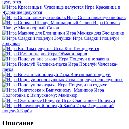
целуются
Игра Красавица и
Чудовище целуются
Игра Спаси пляжную любовь
Игра Снова в
Школу: Маникюрный Салон
Игра Макияж для Блондинки
Игра Сладкий поцелуй
Золушки
Игра Кот Том целуется
Игра Обмани парня
Игра Поцелуи вне закона
Игра Поцелуй Человека-
паука
Игра Внезапный поцелуй
Игра Поцелуи непослушных
Игра Поцелуи на отдыхе
Игра
Подготовка к Выпускному: Маникюр
Игра Счастливые Поцелуи
Игра Исцеляющий
поцелуй Барби
Описание