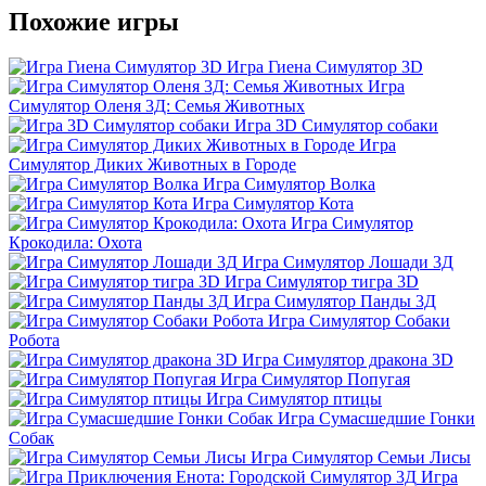
Похожие игры
Игра Гиена Симулятор 3D
Игра
Симулятор Оленя 3Д: Семья Животных
Игра 3D Cимулятор собаки
Игра
Симулятор Диких Животных в Городе
Игра Симулятор Волка
Игра Симулятор Кота
Игра Симулятор
Крокодила: Охота
Игра Симулятор Лошади 3Д
Игра Симулятор тигра 3D
Игра Симулятор Панды 3Д
Игра Симулятор Собаки
Робота
Игра Симулятор дракона 3D
Игра Симулятор Попугая
Игра Симулятор птицы
Игра Сумасшедшие Гонки
Собак
Игра Симулятор Семьи Лисы
Игра