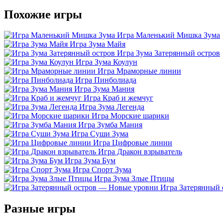
Похожие игры
Игра Маленький Мишка Зума
Игра Зума Майя
Игра Зума Затерянный остров
Игра Зума Коулун
Игра Мраморные линии
Игра Пинболиада
Игра Зума Мания
Игра Краб и жемчуг
Игра Зума Легенда
Игра Морские шарики
Игра Зумба Мания
Игра Суши Зума
Игра Цифровые линии
Игра Дракон взрыватель
Игра Зума Бум
Игра Спорт Зума
Игра Зума Злые Птицы
Игра Затерянный
Разные игры