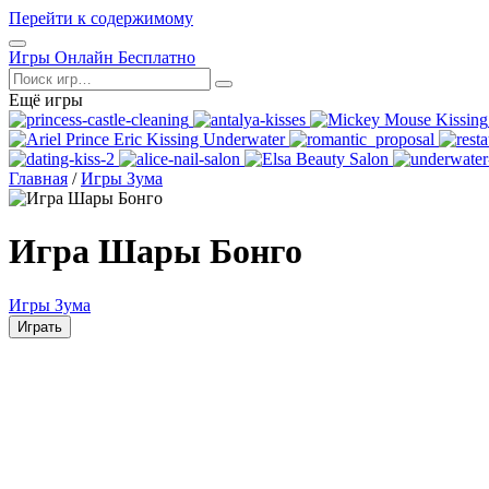
Перейти к содержимому
Открыть
Игры Онлайн Бесплатно
меню
Поиск
Ещё игры
Главная
/
Игры Зума
Игра Шары Бонго
Игры Зума
Играть