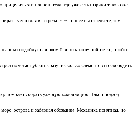
прицелиться и попасть туда, где уже есть шарики такого же
бирать место для выстрела. Чем точнее вы стреляете, тем
ли шарики подойдут слишком близко к конечной точке, пройти
трел помогает убрать сразу несколько элементов и освободить
 шар поможет собрать удачную комбинацию. Такой подход
море, острова и забавная обезьянка. Механика понятная, но