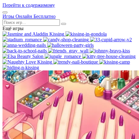
Перейти к содержимому
Открыть
Игры Онлайн Бесплатно
меню
Поиск
Ещё игры