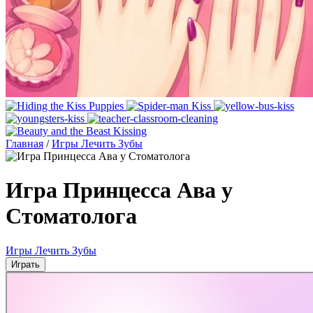
Главная
/
Игры Лечить Зубы
Игра Принцесса Ава у
Стоматолога
Игры Лечить Зубы
Играть