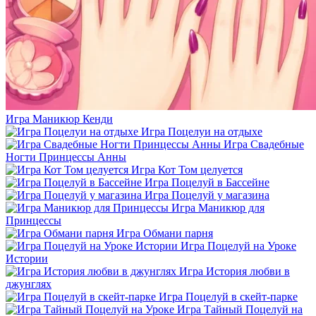
Игра Маникюр Кенди
Игра Поцелуи на отдыхе
Игра Свадебные
Ногти Принцессы Анны
Игра Кот Том целуется
Игра Поцелуй в Бассейне
Игра Поцелуй у магазина
Игра Маникюр для
Принцессы
Игра Обмани парня
Игра Поцелуй на Уроке
Истории
Игра История любви в
джунглях
Игра Поцелуй в скейт-парке
Игра Тайный Поцелуй на