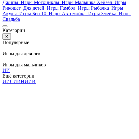
Джипы
Игры Мотоциклы
Игры Малышка Хейзел
Игры
Рикошет
Для детей
Игры Гамбол
Игры Рыбалка
Игры
Акулы
Игры Бен 10
Игры Автомойка
Игры Змейка
Игры
Свадьба
Категории
✕
Популярные
Игры для девочек
Игры для мальчиков
И
И
Ещё категории
И
И
С
И
И
И
И
И
И