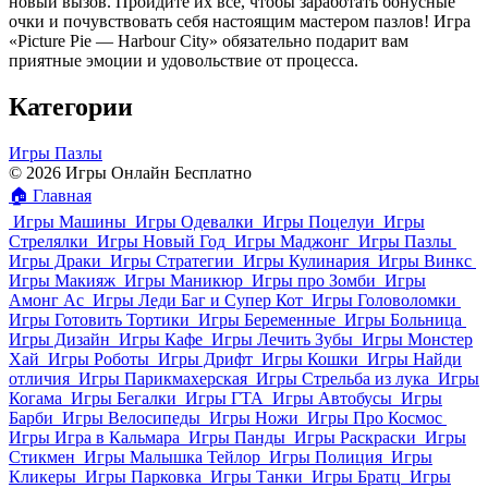
новый вызов. Пройдите их все, чтобы заработать бонусные
очки и почувствовать себя настоящим мастером пазлов! Игра
«Picture Pie — Harbour City» обязательно подарит вам
приятные эмоции и удовольствие от процесса.
Категории
Игры Пазлы
© 2026 Игры Онлайн Бесплатно
🏠
Главная
Игры Машины
Игры Одевалки
Игры Поцелуи
Игры
Стрелялки
Игры Новый Год
Игры Маджонг
Игры Пазлы
Игры Драки
Игры Стратегии
Игры Кулинария
Игры Винкс
Игры Макияж
Игры Маникюр
Игры про Зомби
Игры
Амонг Ас
Игры Леди Баг и Супер Кот
Игры Головоломки
Игры Готовить Тортики
Игры Беременные
Игры Больница
Игры Дизайн
Игры Кафе
Игры Лечить Зубы
Игры Монстер
Хай
Игры Роботы
Игры Дрифт
Игры Кошки
Игры Найди
отличия
Игры Парикмахерская
Игры Стрельба из лука
Игры
Когама
Игры Бегалки
Игры ГТА
Игры Автобусы
Игры
Барби
Игры Велосипеды
Игры Ножи
Игры Про Космос
Игры Игра в Кальмара
Игры Панды
Игры Раскраски
Игры
Стикмен
Игры Малышка Тейлор
Игры Полиция
Игры
Кликеры
Игры Парковка
Игры Танки
Игры Братц
Игры