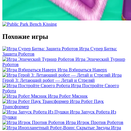
Похожие игры
Игра Супер Битва:
Защита Роботов
Игра Эпический Турнир
Роботов
Игра Взбираться Наверх
Игра
Герой 3: Летающий робот — Летай и Стреляй
Игра Постройте Своего
Робота
Игра Робот Мясник
Игра Робот Паук
Трансформер
Игра Запуск Робота Из
Пушки
Игра Игрок Против Роботов
Игра