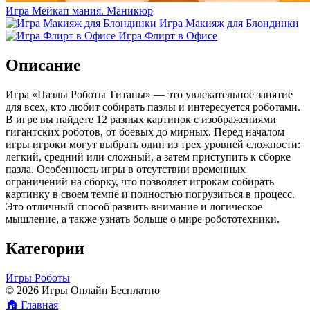
Игра Мейкап мания. Маникюр
Игра Макияж для Блондинки
Игра Флирт в Офисе
Описание
Игра «Пазлы Роботы Титаны» — это увлекательное занятие
для всех, кто любит собирать пазлы и интересуется роботами.
В игре вы найдете 12 разных картинок с изображениями
гигантских роботов, от боевых до мирных. Перед началом
игры игроки могут выбрать один из трех уровней сложности:
легкий, средний или сложный, а затем приступить к сборке
пазла. Особенность игры в отсутствии временных
ограничений на сборку, что позволяет игрокам собирать
картинку в своем темпе и полностью погрузиться в процесс.
Это отличный способ развить внимание и логическое
мышление, а также узнать больше о мире робототехники.
Категории
Игры Роботы
© 2026 Игры Онлайн Бесплатно
🏠
Главная