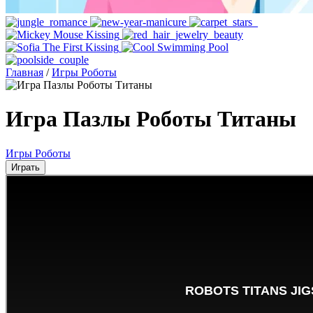
Главная
/
Игры Роботы
Игра Пазлы Роботы Титаны
Игры Роботы
Играть