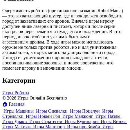
Одержимость роботов (оригинальное название Robot Mania)
— это захватывающий шутер, где игрок должен освободить
город от захвативших его дронов. Вначале игры игроку
доступен лишь лазерный пистолет, который после серии
выстрелов перегревается и нуждается в охлаждении. В этот
период игрок особенно уязвим к быстрым и
агрессивным дронам. В ходе игры можно использовать
оружие не только против роботов, но и для уничтожения
автомобилей, которых много на улицах блочного города.
Иногда из уничтоженных дронов выпадают аптечки,
восстанавливающие здоровье, и новое вооружение, что
помогает игроку в выполнении миссии.
Категории
Игры Роботы
© 2026 Игры Онлайн Бесплатно
🏠
Главная
Игры Машины
Игры Одевалки
Игры Поцелуи
Игры
Стрелялки
Игры Новый Год
Игры Маджонг
Игры Пазлы
Игры Драки
Игры Стратегии
Игры Кулинария
Игры Винкс
Игры Макияж
Игры Маникюр
Игры про Зомби
Игры