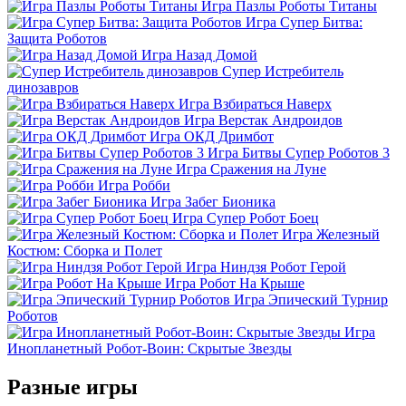
Игра Пазлы Роботы Титаны
Игра Супер Битва:
Защита Роботов
Игра Назад Домой
Супер Истребитель
динозавров
Игра Взбираться Наверх
Игра Верстак Андроидов
Игра ОКД Дримбот
Игра Битвы Супер Роботов 3
Игра Сражения на Луне
Игра Робби
Игра Забег Бионика
Игра Супер Робот Боец
Игра Железный
Костюм: Сборка и Полет
Игра Ниндзя Робот Герой
Игра Робот На Крыше
Игра Эпический Турнир
Роботов
Игра
Инопланетный Робот-Воин: Скрытые Звезды
Разные игры