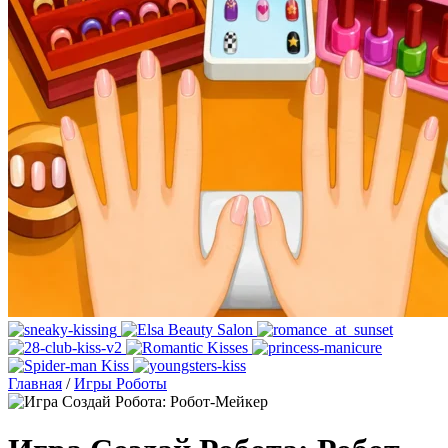
Главная
/
Игры Роботы