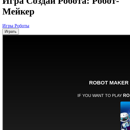
Игра Создай Робота: Робот-
Мейкер
Игры Роботы
Играть