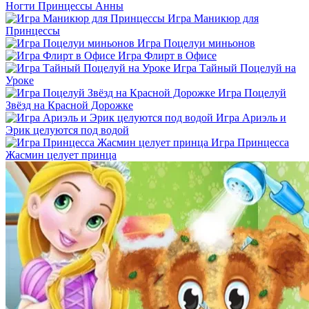
Ногти Принцессы Анны
Игра Маникюр для
Принцессы
Игра Поцелуи миньонов
Игра Флирт в Офисе
Игра Тайный Поцелуй на
Уроке
Игра Поцелуй
Звёзд на Красной Дорожке
Игра Ариэль и
Эрик целуются под водой
Игра Принцесса
Жасмин целует принца