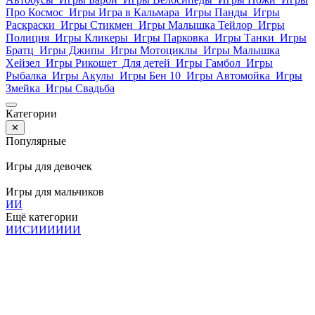
Про Космос
Игры Игра в Кальмара
Игры Панды
Игры
Раскраски
Игры Стикмен
Игры Малышка Тейлор
Игры
Полиция
Игры Кликеры
Игры Парковка
Игры Танки
Игры
Братц
Игры Джипы
Игры Мотоциклы
Игры Малышка
Хейзел
Игры Рикошет
Для детей
Игры Гамбол
Игры
Рыбалка
Игры Акулы
Игры Бен 10
Игры Автомойка
Игры
Змейка
Игры Свадьба
Категории
✕
Популярные
Игры для девочек
Игры для мальчиков
И
И
Ещё категории
И
И
С
И
И
И
И
И
И