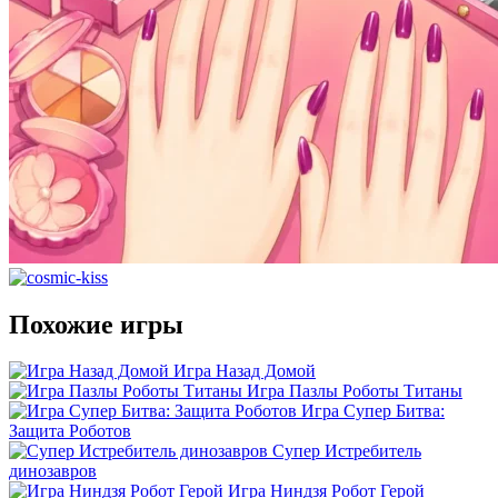
Похожие игры
Игра Назад Домой
Игра Пазлы Роботы Титаны
Игра Супер Битва:
Защита Роботов
Супер Истребитель
динозавров
Игра Ниндзя Робот Герой