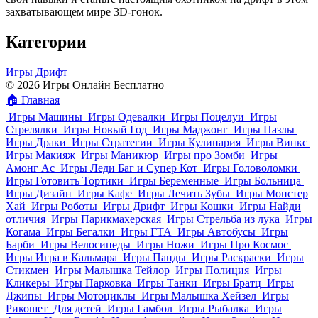
захватывающем мире 3D-гонок.
Категории
Игры Дрифт
© 2026 Игры Онлайн Бесплатно
🏠
Главная
Игры Машины
Игры Одевалки
Игры Поцелуи
Игры
Стрелялки
Игры Новый Год
Игры Маджонг
Игры Пазлы
Игры Драки
Игры Стратегии
Игры Кулинария
Игры Винкс
Игры Макияж
Игры Маникюр
Игры про Зомби
Игры
Амонг Ас
Игры Леди Баг и Супер Кот
Игры Головоломки
Игры Готовить Тортики
Игры Беременные
Игры Больница
Игры Дизайн
Игры Кафе
Игры Лечить Зубы
Игры Монстер
Хай
Игры Роботы
Игры Дрифт
Игры Кошки
Игры Найди
отличия
Игры Парикмахерская
Игры Стрельба из лука
Игры
Когама
Игры Бегалки
Игры ГТА
Игры Автобусы
Игры
Барби
Игры Велосипеды
Игры Ножи
Игры Про Космос
Игры Игра в Кальмара
Игры Панды
Игры Раскраски
Игры
Стикмен
Игры Малышка Тейлор
Игры Полиция
Игры
Кликеры
Игры Парковка
Игры Танки
Игры Братц
Игры
Джипы
Игры Мотоциклы
Игры Малышка Хейзел
Игры
Рикошет
Для детей
Игры Гамбол
Игры Рыбалка
Игры