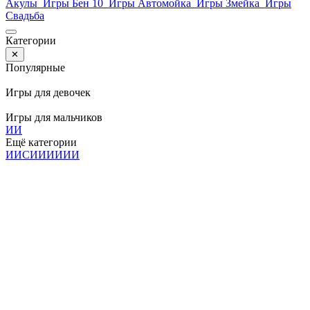
Акулы
Игры Бен 10
Игры Автомойка
Игры Змейка
Игры
Свадьба
Категории
✕
Популярные
Игры для девочек
Игры для мальчиков
И
И
Ещё категории
И
И
С
И
И
И
И
И
И