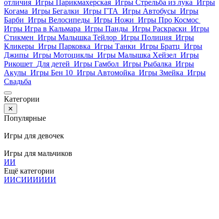
отличия
Игры Парикмахерская
Игры Стрельба из лука
Игры
Когама
Игры Бегалки
Игры ГТА
Игры Автобусы
Игры
Барби
Игры Велосипеды
Игры Ножи
Игры Про Космос
Игры Игра в Кальмара
Игры Панды
Игры Раскраски
Игры
Стикмен
Игры Малышка Тейлор
Игры Полиция
Игры
Кликеры
Игры Парковка
Игры Танки
Игры Братц
Игры
Джипы
Игры Мотоциклы
Игры Малышка Хейзел
Игры
Рикошет
Для детей
Игры Гамбол
Игры Рыбалка
Игры
Акулы
Игры Бен 10
Игры Автомойка
Игры Змейка
Игры
Свадьба
Категории
✕
Популярные
Игры для девочек
Игры для мальчиков
И
И
Ещё категории
И
И
С
И
И
И
И
И
И