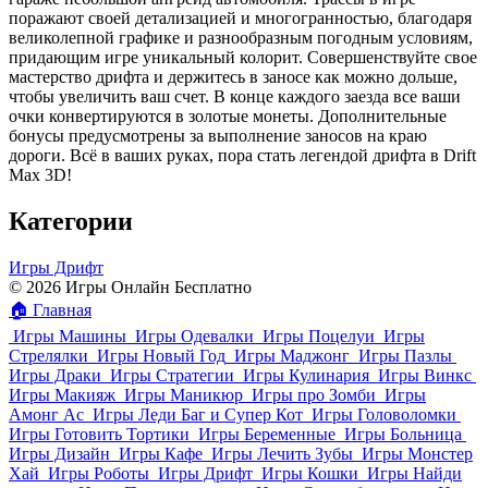
поражают своей детализацией и многогранностью, благодаря
великолепной графике и разнообразным погодным условиям,
придающим игре уникальный колорит. Совершенствуйте свое
мастерство дрифта и держитесь в заносе как можно дольше,
чтобы увеличить ваш счет. В конце каждого заезда все ваши
очки конвертируются в золотые монеты. Дополнительные
бонусы предусмотрены за выполнение заносов на краю
дороги. Всё в ваших руках, пора стать легендой дрифта в Drift
Max 3D!
Категории
Игры Дрифт
© 2026 Игры Онлайн Бесплатно
🏠
Главная
Игры Машины
Игры Одевалки
Игры Поцелуи
Игры
Стрелялки
Игры Новый Год
Игры Маджонг
Игры Пазлы
Игры Драки
Игры Стратегии
Игры Кулинария
Игры Винкс
Игры Макияж
Игры Маникюр
Игры про Зомби
Игры
Амонг Ас
Игры Леди Баг и Супер Кот
Игры Головоломки
Игры Готовить Тортики
Игры Беременные
Игры Больница
Игры Дизайн
Игры Кафе
Игры Лечить Зубы
Игры Монстер
Хай
Игры Роботы
Игры Дрифт
Игры Кошки
Игры Найди