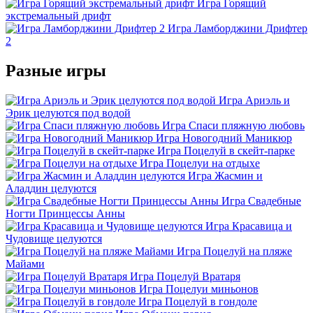
Игра Горящий
экстремальный дрифт
Игра Ламборджини Дрифтер
2
Разные игры
Игра Ариэль и
Эрик целуются под водой
Игра Спаси пляжную любовь
Игра Новогодний Маникюр
Игра Поцелуй в скейт-парке
Игра Поцелуи на отдыхе
Игра Жасмин и
Аладдин целуются
Игра Свадебные
Ногти Принцессы Анны
Игра Красавица и
Чудовище целуются
Игра Поцелуй на пляже
Майами
Игра Поцелуй Вратаря
Игра Поцелуи миньонов
Игра Поцелуй в гондоле