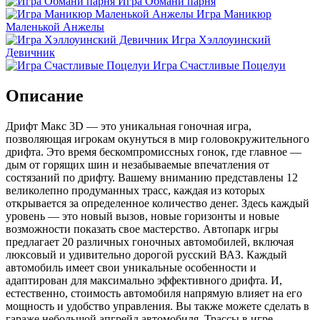
Игра Обмани парня
Игра Маникюр
Маленькой Анжелы
Игра Хэллоуинский
Девичник
Игра Счастливые Поцелуи
Описание
Дрифт Макс 3D — это уникальная гоночная игра,
позволяющая игрокам окунуться в мир головокружительного
дрифта. Это время бескомпромиссных гонок, где главное —
дым от горящих шин и незабываемые впечатления от
состязаний по дрифту. Вашему вниманию представлены 12
великолепно продуманных трасс, каждая из которых
открывается за определенное количество денег. Здесь каждый
уровень — это новый вызов, новые горизонты и новые
возможности показать свое мастерство. Автопарк игры
предлагает 20 различных гоночных автомобилей, включая
люксовый и удивительно дорогой русский ВАЗ. Каждый
автомобиль имеет свои уникальные особенности и
адаптирован для максимально эффективного дрифта. И,
естественно, стоимость автомобиля напрямую влияет на его
мощность и удобство управления. Вы также можете сделать в
гараже небольшой апгрейд автомобиля. Трассы в игре