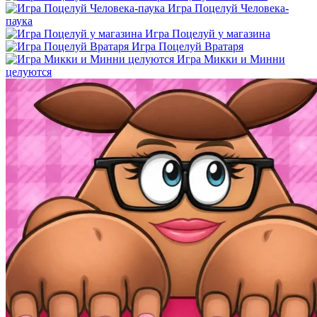
Игра Поцелуй Человека-
паука
Игра Поцелуй у магазина
Игра Поцелуй Вратаря
Игра Микки и Минни
целуются