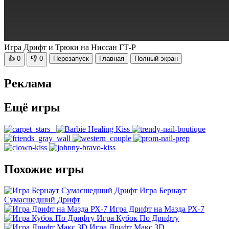
Игра Дрифт и Трюки на Ниссан ГТ-Р
👍
0
👎
0
Перезапуск
Главная
Полный экран
Реклама
Ещё игры
Похожие игры
Игра Бернаут
Сумасшедший Дрифт
Игра Дрифт на Мазда РХ-7
Игра Кубок По Дрифту
Игра Дрифт Макс 3D