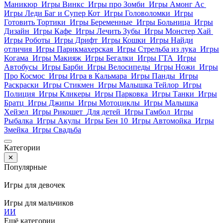
Маникюр
Игры Винкс
Игры про Зомби
Игры Амонг Ас
Игры Леди Баг и Супер Кот
Игры Головоломки
Игры
Готовить Тортики
Игры Беременные
Игры Больница
Игры
Дизайн
Игры Кафе
Игры Лечить Зубы
Игры Монстер Хай
Игры Роботы
Игры Дрифт
Игры Кошки
Игры Найди
отличия
Игры Парикмахерская
Игры Стрельба из лука
Игры
Когама
Игры Макияж
Игры Бегалки
Игры ГТА
Игры
Автобусы
Игры Барби
Игры Велосипеды
Игры Ножи
Игры
Про Космос
Игры Игра в Кальмара
Игры Панды
Игры
Раскраски
Игры Стикмен
Игры Малышка Тейлор
Игры
Полиция
Игры Кликеры
Игры Парковка
Игры Танки
Игры
Братц
Игры Джипы
Игры Мотоциклы
Игры Малышка
Хейзел
Игры Рикошет
Для детей
Игры Гамбол
Игры
Рыбалка
Игры Акулы
Игры Бен 10
Игры Автомойка
Игры
Змейка
Игры Свадьба
Категории
✕
Популярные
Игры для девочек
Игры для мальчиков
И
И
Ещё категории