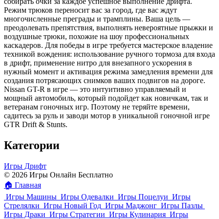
собирать очки за каждое успешное выполнение дрифта.
Режим трюков переносит вас за город, где вас ждут
многочисленные преграды и трамплины. Ваша цель —
преодолевать препятствия, выполнять невероятные прыжки и
воздушные трюки, похожие на шоу профессиональных
каскадеров. Для победы в игре требуется мастерское владение
техникой вождения: использование ручного тормоза для входа
в дрифт, применение нитро для внезапного ускорения в
нужный момент и активация режима замедления времени для
создания потрясающих снимков ваших подвигов на дороге.
Nissan GT-R в игре — это интуитивно управляемый и
мощный автомобиль, который подойдет как новичкам, так и
ветеранам гоночных игр. Поэтому не теряйте времени,
садитесь за руль и заводи мотор в уникальной гоночной игре
GTR Drift & Stunts.
Категории
Игры Дрифт
© 2026 Игры Онлайн Бесплатно
🏠
Главная
Игры Машины
Игры Одевалки
Игры Поцелуи
Игры
Стрелялки
Игры Новый Год
Игры Маджонг
Игры Пазлы
Игры Драки
Игры Стратегии
Игры Кулинария
Игры