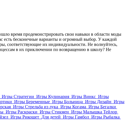
ришло время продемонстрировать свои навыки в области моды
вас есть бесконечные варианты и огромный выбор. У каждой
ары, соответствующие их индивидуальности. Не волнуйтесь,
инцессам в их приключении по возвращению в школу? Не
Игры Стратегии
Игры Кулинария
Игры Винкс
Игры
ортики
Игры Беременные
Игры Больница
Игры Дизайн
Игры
рская
Игры Стрельба из лука
Игры Когама
Игры Бегалки
ды
Игры Раскраски
Игры Стикмен
Игры Малышка Тейлор
йзел
Игры Рикошет
Для детей
Игры Гамбол
Игры Рыбалка