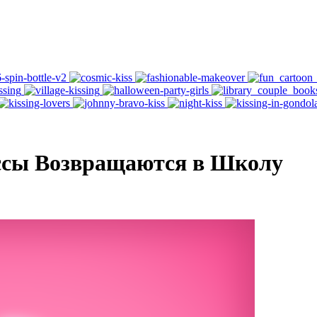
ссы Возвращаются в Школу