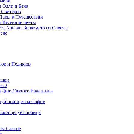
емона
е Элли и Бена
 Свитеров
 Пары в Путешествии
я Весенние цветы
са Ариэль: Знакомства и Советы
педе
кюр и Педикюр
ушки
ся 2
 Дню Святого Валентина
луй принцессы Софии
смин целует принца
ом Салоне
я