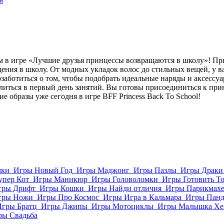
ам в игре «Лучшие друзья принцессы возвращаются в школу»! П
щения в школу. От модных укладок волос до стильных вещей, у 
заботиться о том, чтобы подобрать идеальные наряды и аксессу
литься в первый день занятий. Вы готовы присоединиться к пр
е образы уже сегодня в игре BFF Princess Back To School!
лки
Игры Новый Год
Игры Маджонг
Игры Пазлы
Игры Драки
упер Кот
Игры Маникюр
Игры Головоломки
Игры Готовить Т
гры Дрифт
Игры Кошки
Игры Найди отличия
Игры Парикмахе
гры Ножи
Игры Про Космос
Игры Игра в Кальмара
Игры Пан
Игры Братц
Игры Джипы
Игры Мотоциклы
Игры Малышка Хе
ры Свадьба