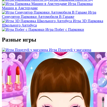
Игра Парковка
Машин в Амстердаме
Игра
Симулятор Парковки Автомобиля В Гараже
Игра 3D Парковка
Школьного Автобуса
Игра Побег с Парковки
Разные игры
Игра Поцелуй у магазина