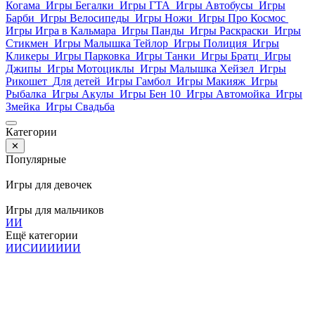
Когама
Игры Бегалки
Игры ГТА
Игры Автобусы
Игры
Барби
Игры Велосипеды
Игры Ножи
Игры Про Космос
Игры Игра в Кальмара
Игры Панды
Игры Раскраски
Игры
Стикмен
Игры Малышка Тейлор
Игры Полиция
Игры
Кликеры
Игры Парковка
Игры Танки
Игры Братц
Игры
Джипы
Игры Мотоциклы
Игры Малышка Хейзел
Игры
Рикошет
Для детей
Игры Гамбол
Игры Макияж
Игры
Рыбалка
Игры Акулы
Игры Бен 10
Игры Автомойка
Игры
Змейка
Игры Свадьба
Категории
✕
Популярные
Игры для девочек
Игры для мальчиков
И
И
Ещё категории
И
И
С
И
И
И
И
И
И