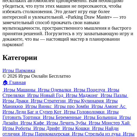
нескольких автомобилей одновременно. Вам необходимо
убедиться, что пути этих машин не пересекаются, чтобы
избежать столкновения. Это делает игру еще более
интересной и увлекательной. «Parking Draw Master» — это
замечательный способ прокачать свои навыки
мультизадачности, пространственного мышления и быстрого
принятия решений. Погрузитесь в эту захватывающую игру и
докажите, что вы — настоящий мастер в планировании
парковки!
Категории
Игры Парковка
© 2026 Игры Онлайн Бесплатно
🏠
Главная
Игры Машины
Игры Одевалки
Игры Поцелуи
Игры
Стрелялки
Игры Новый Год
Игры Маджонг
Игры Пазлы
Игры Драки
Игры Стратегии
Игры Кулинария
Игры
Маникюр
Игры Винкс
Игры про Зомби
Игры Амонг Ас
Игры Леди Баг и Супер Кот
Игры Головоломки
Игры
Готовить Тортики
Игры Беременные
Игры Больница
Игры
Дизайн
Игры Кафе
Игры Лечить Зубы
Игры Монстер Хай
Игры Роботы
Игры Дрифт
Игры Кошки
Игры Найди
отличия
Игры Парикмахерская
Игры Стрельба из лука
Игры