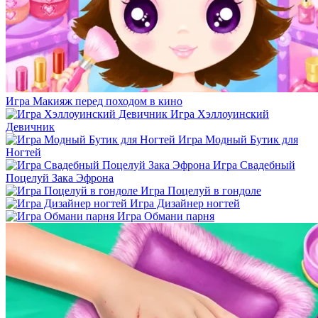
Игра Макияж перед походом в кино
Игра Хэллоуинский
Девичник
Игра Модный Бутик для
Ногтей
Игра Свадебный
Поцелуй Зака Эфрона
Игра Поцелуй в гондоле
Игра Дизайнер ногтей
Игра Обмани парня