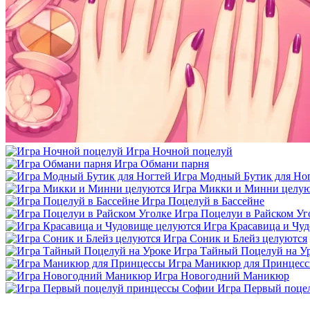
Игра Ночной поцелуй
Игра Обмани парня
Игра Модный Бутик для Но
Игра Микки и Минни целую
Игра Поцелуй в Бассейне
Игра Поцелуи в Райском Уг
Игра Красавица и Чу
Игра Соник и Блейз целуются
Игра Тайный Поцелуй на У
Игра Маникюр для Принцес
Игра Новогодний Маникюр
Игра Первый поце