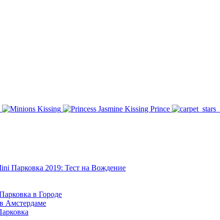
ini Парковка 2019: Тест на Вождение
Парковка в Городе
в Амстердаме
Парковка