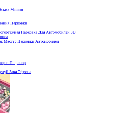
ейских Машин
вания Парковки
огоэтажная Парковка Для Автомобилей 3D
Моноа
я: Мастер Парковки Автомобилей
кюр и Педикюр
елуй Зака Эфрона