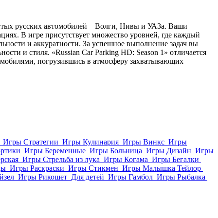
итых русских автомобилей – Волги, Нивы и УАЗа. Ваши
циях. В игре присутствует множество уровней, где каждый
ельности и аккуратности. За успешное выполнение задач вы
сти и стиля. «Russian Car Parking HD: Season 1» отличается
томобилями, погрузившись в атмосферу захватывающих
Игры Стратегии
Игры Кулинария
Игры Винкс
Игры
ортики
Игры Беременные
Игры Больница
Игры Дизайн
Игры
рская
Игры Стрельба из лука
Игры Когама
Игры Бегалки
ды
Игры Раскраски
Игры Стикмен
Игры Малышка Тейлор
йзел
Игры Рикошет
Для детей
Игры Гамбол
Игры Рыбалка