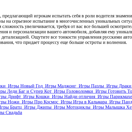
 предлагающий игрокам испытать себя в роли водителя знамен
ны на серьезное испытание в многочисленных уникальных ситуа
м сложность увеличивается, требуя от вас все большей осмотрит
ия и персонализации вашего автомобиля, добавляя ему уникально
 детализацией. Ощутите все тонкости управления русскими ав
вания, что придает процессу еще больше остроты и волнения.
лки
Игры Новый Год
Игры Маджонг
Игры Пазлы
Игры Драки
ры Леди Баг и Супер Кот
Игры Головоломки
Игры Готовить Т
гры Дрифт
Игры Кошки
Игры Найди отличия
Игры Парикмахе
гры Ножи
Игры Про Космос
Игры Игра в Кальмара
Игры Пан
Игры Братц
Игры Джипы
Игры Мотоциклы
Игры Малышка Хе
ры Свадьба