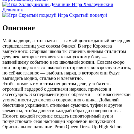
Игра Хэллоуинский
Девичник
Игра Скрытый поцелуй
Описание
Май на дворе, а это значит — самый долгожданный вечер для
старшеклассниц уже совсем близко! В игре Королева
выпускного: Старшая школа ты станешь личным стилистом
девушек, которые готовятся к выпускному балу —
важнейшему событию в их школьной жизни. Совсем скоро
они попрощаются со школой и отправятся во взрослую жизнь,
но сейчас главное — выбрать наряд, в котором они будут
выглядеть модно, стильно и элегантно.
Чтобы помочь им в этом непростом деле, у тебя есть
огромный гардероб с десятками нарядов, причёсок и
аксессуаров. Экспериментируй с образами — от классической
утончённости до смелого современного шика. Добавляй
блестящие украшения, стильные сумочки, туфли и другие
элементы, чтобы довести каждый образ до совершенства.
Помоги каждой героине создать неповторимый лук и
почувствовать себя настоящей королевой выпускного!
Оригинальное название Prom Queen Dress Up High School