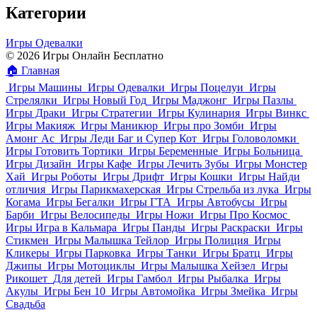
Категории
Игры Одевалки
© 2026 Игры Онлайн Бесплатно
🏠
Главная
Игры Машины
Игры Одевалки
Игры Поцелуи
Игры
Стрелялки
Игры Новый Год
Игры Маджонг
Игры Пазлы
Игры Драки
Игры Стратегии
Игры Кулинария
Игры Винкс
Игры Макияж
Игры Маникюр
Игры про Зомби
Игры
Амонг Ас
Игры Леди Баг и Супер Кот
Игры Головоломки
Игры Готовить Тортики
Игры Беременные
Игры Больница
Игры Дизайн
Игры Кафе
Игры Лечить Зубы
Игры Монстер
Хай
Игры Роботы
Игры Дрифт
Игры Кошки
Игры Найди
отличия
Игры Парикмахерская
Игры Стрельба из лука
Игры
Когама
Игры Бегалки
Игры ГТА
Игры Автобусы
Игры
Барби
Игры Велосипеды
Игры Ножи
Игры Про Космос
Игры Игра в Кальмара
Игры Панды
Игры Раскраски
Игры
Стикмен
Игры Малышка Тейлор
Игры Полиция
Игры
Кликеры
Игры Парковка
Игры Танки
Игры Братц
Игры
Джипы
Игры Мотоциклы
Игры Малышка Хейзел
Игры
Рикошет
Для детей
Игры Гамбол
Игры Рыбалка
Игры
Акулы
Игры Бен 10
Игры Автомойка
Игры Змейка
Игры
Свадьба