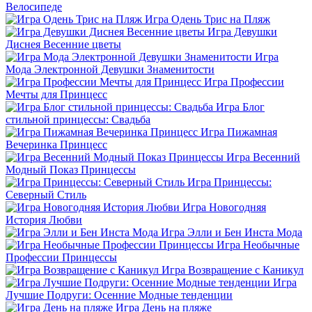
Велосипеде
Игра Одень Трис на Пляж
Игра Девушки
Диснея Весенние цветы
Игра
Мода Электронной Девушки Знаменитости
Игра Профессии
Мечты для Принцесс
Игра Блог
стильной принцессы: Свадьба
Игра Пижамная
Вечеринка Принцесс
Игра Весенний
Модный Показ Принцессы
Игра Принцессы:
Северный Стиль
Игра Новогодняя
История Любви
Игра Элли и Бен Инста Мода
Игра Необычные
Профессии Принцессы
Игра Возвращение с Каникул
Игра
Лучшие Подруги: Осенние Модные тенденции
Игра День на пляже