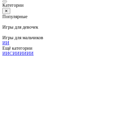
Категории
✕
Популярные
Игры для девочек
Игры для мальчиков
И
И
Ещё категории
И
И
С
И
И
И
И
И
И