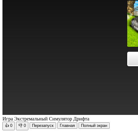
Игра Экстремальный Симулятор Дрифта
👍
0
👎
0
Перезапуск
Главная
Полный экран