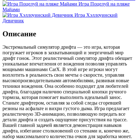
Игра Поцелуй на пляже
Майами
Игра Хэллоуинский
Девичник
Описание
Экстремальный симулятор дрифта — это игра, которая
погружает игроков в захватывающий и энергичный мир
дрифт гонок. Этот реалистичный симулятор дрифта обещает
уникальные впечатления от вождения позволяя управлять
мощными машинами CarX. В этой игре игроки могут
воплотить в реальность свои мечты о скорости, управляя
высокопроизводительными автомобилями, развивая новые
техники вождения. Она особенно подходит для любителей
дрифта, благодаря наличию специальной кнопки ручного
тормоза, которая помогает выполнить идеальный занос.
Станьте дрифтером, оставляя за собой следы сгоревшей
резины на асфальте и вихри густого дыма. Игра предлагает
реалистичную 3D-анимацию, позволяющую передать все
детали дрифта и создать ощущение присутствия на трассе.
Вашей главной задачей является демонстрация навыков
дрифта, избегание столкновений со стенами и, конечно же,
набор максимального количества очков для заработка монет.