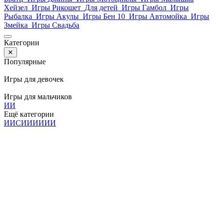
Хейзел
Игры Рикошет
Для детей
Игры Гамбол
Игры
Рыбалка
Игры Акулы
Игры Бен 10
Игры Автомойка
Игры
Змейка
Игры Свадьба
Категории
✕
Популярные
Игры для девочек
Игры для мальчиков
И
И
Ещё категории
И
И
С
И
И
И
И
И
И