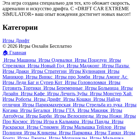
Эта игра создана специально для тех, кто обожает скорость,
адреналин и искусство дрифта. С «DRIFT CAR EXTREME
SIMULATOR» ваш опыт вождения достигнет новых высот!
Категории
Игры Дрифт
© 2026 Игры Онлайн Бесплатно
🏠
Главная
Игры Машины
Игры Одевалки
Игры Поцелуи
Игры
Стрелялки
Игры Новый Год
Игры Маджонг
Игры Пазлы
Игры Драки
Игры Стратегии
Игры Кулинария
Игры
Маникюр
Игры Винкс
Игры про Зомби
Игры Амонг Ас
Игры Леди Баг и Супер Кот
Игры Головоломки
Игры
Готовить Тортики
Игры Беременные
Игры Больница
Игры
Дизайн
Игры Кафе
Игры Лечить Зубы
Игры Монстер Хай
Игры Роботы
Игры Дрифт
Игры Кошки
Игры Найди
отличия
Игры Парикмахерская
Игры Стрельба из лука
Игры
Когама
Игры Бегалки
Игры ГТА
Игры Макияж
Игры
Автобусы
Игры Барби
Игры Велосипеды
Игры Ножи
Игры
Про Космос
Игры Игра в Кальмара
Игры Панды
Игры
Раскраски
Игры Стикмен
Игры Малышка Тейлор
Игры
Полиция
Игры Кликеры
Игры Парковка
Игры Танки
Игры
Братц
Игры Джипы
Игры Мотоциклы
Игры Малышка