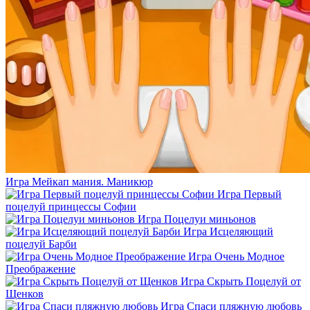
Игра Мейкап мания. Маникюр
Игра Первый
поцелуй принцессы Софии
Игра Поцелуи миньонов
Игра Исцеляющий
поцелуй Барби
Игра Очень Модное
Преображение
Игра Скрыть Поцелуй от
Щенков
Игра Спаси пляжную любовь