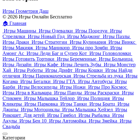
Игры Геометрия Даш
© 2026 Игры Онлайн Бесплатно
🏠
Главная
Игры Машины
Игры Одевалки
Игры Поцелуи
Игры
Стрелялки
Игры Новый Год
Игры Маджонг
Игры Пазлы
Игры Драки
Игры Стратегии
Игры Кулинария
Игры Винкс
Игры Макияж
Игры Маникюр
Игры про Зомби
Игры
Амонг Ас
Игры Леди Баг и Супер Кот
Игры Головоломки
Игры Готовить Тортики
Игры Беременные
Игры Больница
Игры Дизайн
Игры Кафе
Игры Лечить Зубы
Игры Монстер
Хай
Игры Роботы
Игры Дрифт
Игры Кошки
Игры Найди
отличия
Игры Парикмахерская
Игры Стрельба из лука
Игры
Когама
Игры Бегалки
Игры ГТА
Игры Автобусы
Игры
Барби
Игры Велосипеды
Игры Ножи
Игры Про Космос
Игры Игра в Кальмара
Игры Панды
Игры Раскраски
Игры
Стикмен
Игры Малышка Тейлор
Игры Полиция
Игры
Кликеры
Игры Парковка
Игры Танки
Игры Братц
Игры
Джипы
Игры Мотоциклы
Игры Малышка Хейзел
Игры
Рикошет
Для детей
Игры Гамбол
Игры Рыбалка
Игры
Акулы
Игры Бен 10
Игры Автомойка
Игры Змейка
Игры
Свадьба
Категории