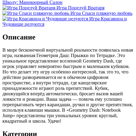
Школу: Маникюрный Салон
Игра Поцелуй Вратаря
Игра Спаси пляжную любовь
Игра Красавица и
Чудовище целуются
Описание
В мире бесконечной виртуальной реальности появилась новая
игра, названная Геометрия Даш: Прыжки по Тетрадке. Это
уникальное представление вселенной Geometry Dash, где
игрок управляет невероятно быстрым и маленьким кубиком.
Но что делает эту игру особенно интересной, так это то, что
действие разворачивается не в обычном цифровом
пространстве, а внутри тетради, где канцелярские
принадлежности играют роль препятствий. Кубик,
движущийся вперёд автоматически, бросает вызов вашей
ловкости и реакции. Ваша задача — помочь ему успешно
перепрыгивать через карандаши, ручки и другие препятствия,
используя клавиши мышки. В «Geometry Dash: Notebook
Jump» представлены три уникальных уровня: круглый,
квадратный и школа. Удачи!
Категории