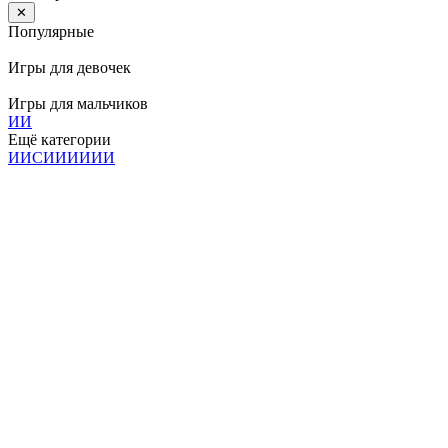
✕
Популярные
Игры для девочек
Игры для мальчиков
И
И
Ещё категории
И
И
С
И
И
И
И
И
И