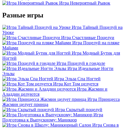
Игра Невероятный Рывок
Разные игры
Игра Тайный Поцелуй на
Уроке
Игра Счастливые Поцелуи
Игра Поцелуй на пляже
Майами
Игра Модный Бутик для
Ногтей
Игра Поцелуй в гондоле
Игра Идеальные Ногти
Эльзы
Игра Эльза Спа Ногтей
Игра Кот Том целуется
Игра Жасмин и
Аладдин целуются
Игра Принцесса
Жасмин целует принца
Игра Скрытый поцелуй
Игра
Подготовка к Выпускному: Маникюр
Игра Снова в