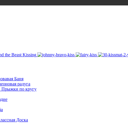
овавая Баня
неоновая радуга
: Прыжки по кругу
здие
ба
лассная Доска