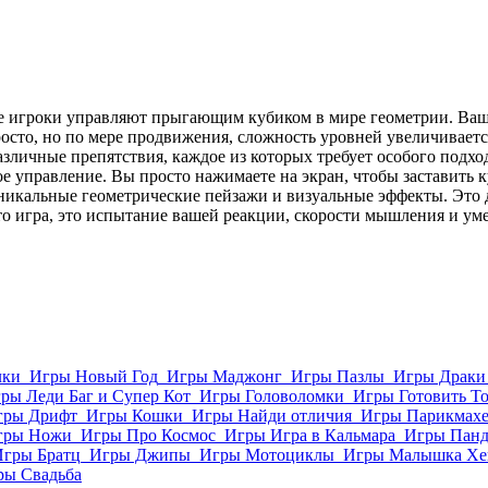
де игроки управляют прыгающим кубиком в мире геометрии. Ваша
росто, но по мере продвижения, сложность уровней увеличиваетс
различные препятствия, каждое из которых требует особого подх
 управление. Вы просто нажимаете на экран, чтобы заставить ку
уникальные геометрические пейзажи и визуальные эффекты. Это
сто игра, это испытание вашей реакции, скорости мышления и у
лки
Игры Новый Год
Игры Маджонг
Игры Пазлы
Игры Драки
ры Леди Баг и Супер Кот
Игры Головоломки
Игры Готовить Т
гры Дрифт
Игры Кошки
Игры Найди отличия
Игры Парикмахе
гры Ножи
Игры Про Космос
Игры Игра в Кальмара
Игры Пан
Игры Братц
Игры Джипы
Игры Мотоциклы
Игры Малышка Хе
ры Свадьба