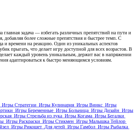
 главная задача — избегать различных препятствий на пути и
я, добавляя более сложные препятствия и быстрее темп. С
ода и времени на реакцию. Один из уникальных аспектов
бик прыгать, что делает игру доступной для всех возрастов. В
 делает каждый уровень уникальным, держит вас в напряжении
мения адаптироваться к быстро меняющимся условиям.
Игры Стратегии
Игры Кулинария
Игры Винкс
Игры
ортики
Игры Беременные
Игры Больница
Игры Дизайн
Игры
рская
Игры Стрельба из лука
Игры Когама
Игры Бегалки
ды
Игры Раскраски
Игры Стикмен
Игры Малышка Тейлор
йзел
Игры Рикошет
Для детей
Игры Гамбол
Игры Рыбалка