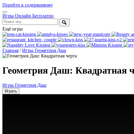
Перейти к содержимому
Открыть
Игры Онлайн Бесплатно
меню
Поиск
Ещё игры
Главная
/
Игры Геометрия Даш
Геометрия Даш: Квадратная 
Игры Геометрия Даш
Играть