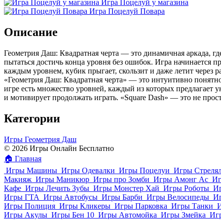
Игра Поцелуй у магазина
Игра Поцелуй Повара
Описание
Геометрия Даш: Квадратная черта — это динамичная аркада, г
пытаться достичь конца уровня без ошибок. Игра начинается п
каждым уровнем, кубик прыгает, скользит и даже летит через 
«Геометрия Даш: Квадратная черта» — это интуитивно понятное
игре есть множество уровней, каждый из которых предлагает 
и мотивирует продолжать играть. «Square Dash» — это не про
Категории
Игры Геометрия Даш
© 2026 Игры Онлайн Бесплатно
🏠
Главная
Игры Машины
Игры Одевалки
Игры Поцелуи
Игры Стреля
Макияж
Игры Маникюр
Игры про Зомби
Игры Амонг Ас
Иг
Кафе
Игры Лечить Зубы
Игры Монстер Хай
Игры Роботы
И
Игры ГТА
Игры Автобусы
Игры Барби
Игры Велосипеды
И
Игры Полиция
Игры Кликеры
Игры Парковка
Игры Танки
Игры Акулы
Игры Бен 10
Игры Автомойка
Игры Змейка
Иг