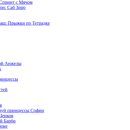
 Спринт с Мячом
он: Саб Зиро
Даш: Прыжки по Тетрадке
ой Анжелы
к
ринцессы
гтей
я
луй принцессы Софии
Щенков
й Барби
роке