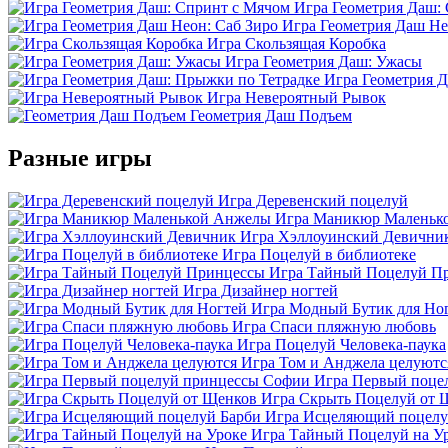
Игра Геометрия Даш:
Игра Геометрия Даш Не
Игра Скользящая Коробка
Игра Геометрия Даш: Ужасы
Игра Геометрия 
Игра Невероятный Рывок
Геометрия Даш Подъем
Разные игры
Игра Деревенский поцелуй
Игра Маникюр Маленьк
Игра Хэллоуинский Девични
Игра Поцелуй в библиотеке
Игра Тайный Поцелуй П
Игра Дизайнер ногтей
Игра Модный Бутик для Но
Игра Спаси пляжную любовь
Игра Поцелуй Человека-паука
Игра Том и Анджела целуютс
Игра Первый поце
Игра Скрыть Поцелуй от 
Игра Исцеляющий поцелу
Игра Тайный Поцелуй на У