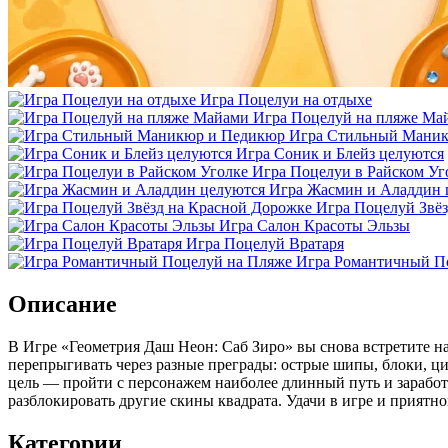
Игра Поцелуи на отдыхе
Игра Поцелуй на пляже Ма
Игра Стильный Мани
Игра Соник и Блейз целуются
Игра Поцелуи в Райском Уг
Игра Жасмин и Аладдин 
Игра Поцелуй Звё
Игра Салон Красоты Эльзы
Игра Поцелуй Вратаря
Игра Романтичный П
Описание
В Игре «Геометрия Даш Неон: Саб Зиро» вы снова встретите на
перепрыгивать через разные преграды: острые шипы, блоки, ци
цель — пройти с персонажем наиболее длинный путь и зарабо
разблокировать другие скины квадрата. Удачи в игре и приятн
Категории