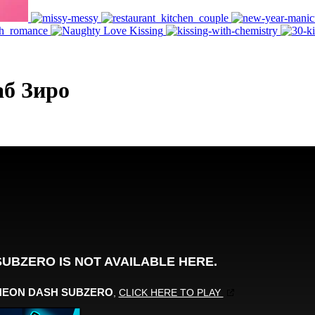
аб Зиро