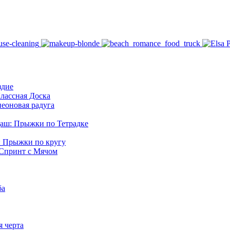
здие
лассная Доска
неоновая радуга
Даш: Прыжки по Тетрадке
: Прыжки по кругу
 Спринт с Мячом
ба
я черта