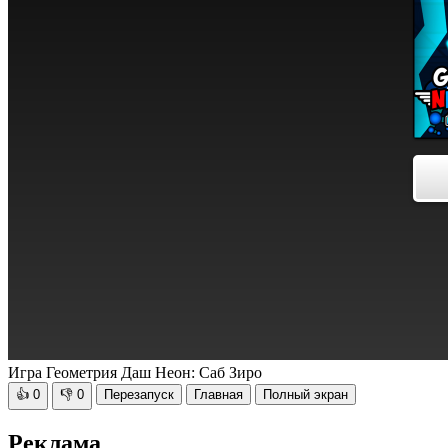
Игра Геометрия Даш Неон: Саб Зиро
👍
0
👎
0
Перезапуск
Главная
Полный экран
Реклама