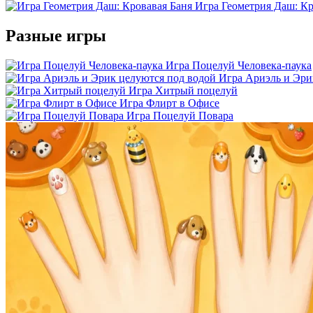
Игра Геометрия Даш: Кр
Разные игры
Игра Поцелуй Человека-паука
Игра Ариэль и Эри
Игра Хитрый поцелуй
Игра Флирт в Офисе
Игра Поцелуй Повара