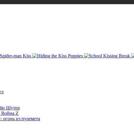
ел
мби Шутер
 Война Z
 огонь из пулемета