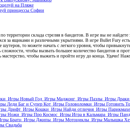
оцелуй на Пляже
луй принцессы Софии
ся по территории склада стреляя в бандитов. В игре вы не найд
ся за ящиками и различными укрытиями. В игре Bullet Fury ест
 шутеров, то можете начать с легкого уровня, чтобы привыкнут
 сложности, чтобы вызвать большее количество бандитов и прот
ь мастерство, чтобы выжить и пройти игру до конца. Удачи! Наж
лки
Игры Новый Год
Игры Маджонг
Игры Пазлы
Игры Драки
ры Леди Баг и Супер Кот
Игры Головоломки
Игры Готовить Т
гры Дрифт
Игры Кошки
Игры Найди отличия
Игры Парикмахе
гры Ножи
Игры Про Космос
Игры Игра в Кальмара
Игры Пан
Игры Братц
Игры Джипы
Игры Мотоциклы
Игры Малышка Хе
ры Свадьба