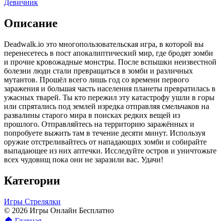
Девичник
Описание
Deadwalk.io это многопользовательская игра, в которой вы
перенесетесь в пост апокалиптический мир, где бродят зомби
и прочие кровожадные монстры. После вспышки неизвестной
болезни люди стали превращаться в зомби и различных
мутантов. Прошёл всего лишь год со времени первого
заражения и большая часть населения планеты превратилась в
ужасных тварей. Ты кто пережил эту катастрофу ушли в горы
или спрятались под землей изредка отправляя смельчаков на
развалины старого мира в поисках редких вещей из
прошлого. Отправляйтесь на территорию заражённых и
попробуете выжить там в течение десяти минут. Используя
оружие отстреливайтесь от нападающих зомби и собирайте
выпадающее из них аптечки. Исследуйте остров и уничтожьте
всех чудовищ пока они не заразили вас. Удачи!
Категории
Игры Стрелялки
© 2026 Игры Онлайн Бесплатно
🏠
Главная