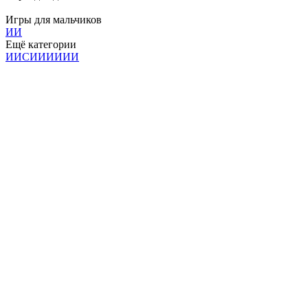
Игры для мальчиков
И
И
Ещё категории
И
И
С
И
И
И
И
И
И