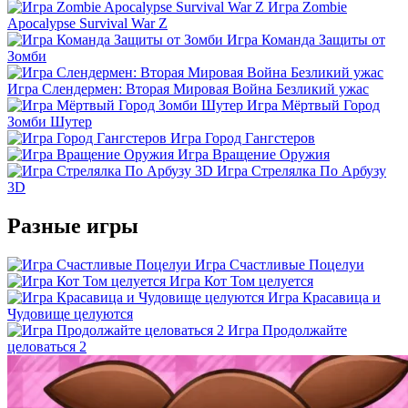
Игра Zombie
Apocalypse Survival War Z
Игра Команда Защиты от
Зомби
Игра Слендермен: Вторая Мировая Война Безликий ужас
Игра Мёртвый Город
Зомби Шутер
Игра Город Гангстеров
Игра Вращение Оружия
Игра Стрелялка По Арбузу
3D
Разные игры
Игра Счастливые Поцелуи
Игра Кот Том целуется
Игра Красавица и
Чудовище целуются
Игра Продолжайте
целоваться 2