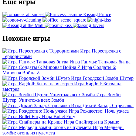
Ещё игры
Похожие игры
Игра Перестрелка с
Террористами
Игра Ганмач: Танковая битва
Игра Солдаты 6:
Мировая Война Z
Игра Городской Зомби Шутер
Игра Ragdoll: Битва на
выстрел
Игра Зомби
Шутер: Уничтожь всех Зомби
Игра Дикий Запад: Стрелялка
Игра Рождество: Ночь ужаса
Игра Bullet Fury
Игра Снайперы на Крыше
Игра Медведи-
зомби: огонь из пулемета