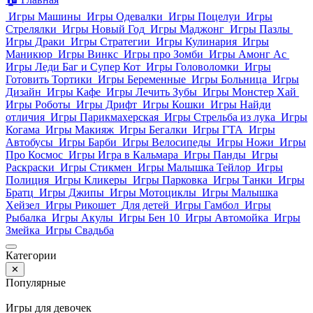
Игры Машины
Игры Одевалки
Игры Поцелуи
Игры
Стрелялки
Игры Новый Год
Игры Маджонг
Игры Пазлы
Игры Драки
Игры Стратегии
Игры Кулинария
Игры
Маникюр
Игры Винкс
Игры про Зомби
Игры Амонг Ас
Игры Леди Баг и Супер Кот
Игры Головоломки
Игры
Готовить Тортики
Игры Беременные
Игры Больница
Игры
Дизайн
Игры Кафе
Игры Лечить Зубы
Игры Монстер Хай
Игры Роботы
Игры Дрифт
Игры Кошки
Игры Найди
отличия
Игры Парикмахерская
Игры Стрельба из лука
Игры
Когама
Игры Макияж
Игры Бегалки
Игры ГТА
Игры
Автобусы
Игры Барби
Игры Велосипеды
Игры Ножи
Игры
Про Космос
Игры Игра в Кальмара
Игры Панды
Игры
Раскраски
Игры Стикмен
Игры Малышка Тейлор
Игры
Полиция
Игры Кликеры
Игры Парковка
Игры Танки
Игры
Братц
Игры Джипы
Игры Мотоциклы
Игры Малышка
Хейзел
Игры Рикошет
Для детей
Игры Гамбол
Игры
Рыбалка
Игры Акулы
Игры Бен 10
Игры Автомойка
Игры
Змейка
Игры Свадьба
Категории
✕
Популярные
Игры для девочек