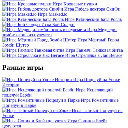
Игра Кровавые пушки
Игра Гибель доктора СкиФи
Игра Masked.io
Игра Кубический Батл Рояль
Игра Бой Солдат
Игра Медведи-
зомби: огонь из пулемета
Игра Мёртвый Город
Зомби Шутер
Игра Ганмач: Танковая битва
Игра Стрелялка в Лас Вегасе
Разные игры
Игра Поцелуй на Уроке
Истории
Игра Исцеляющий
поцелуй Барби
Игра Романтичные
Поцелуи в Парке
Игра Тайный Поцелуй на
Уроке
Игра Соник и Блейз
целуются