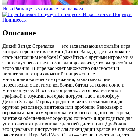
Игра Рапунцель ухаживает за щенком
Игра Тайный Поцелуй
Принцессы
Описание
Дикий Запад: Стрелялка — это захватывающая онлайн-игра,
которая переносит вас в мир Дикого Запада, где вы сможете
стать настоящим ковбоем! Сражайтесь с другими игроками за
звание лучшего стрелка Запада и докажите, что вы достойны
этого звания! В игре вас ждёт множество опасностей и
волнительных приключений: напряженные
многопользовательские сражения, захватывающие
перестрелки с другими ковбоями, битвы за территорию и
многое другое. И все это сопровождается реалистичной
графикой и звуками, которые погрузят вас в атмосферу
Дикого Запада! Игроку предоставляется несколько видов
оружия: револьвер, винтовка или дробовик. Револьвер с
огромным разовым уроном валит врагов с одного выстрела, а
винтовка обеспечивает хорошую точность и пригодиться для
уничтожения противника с дальней дистанции. Дробовик –
это идеальный инструмент для ликвидации врагов на близком
расстоянии. Игра Wild West Clash — это не просто игра, это