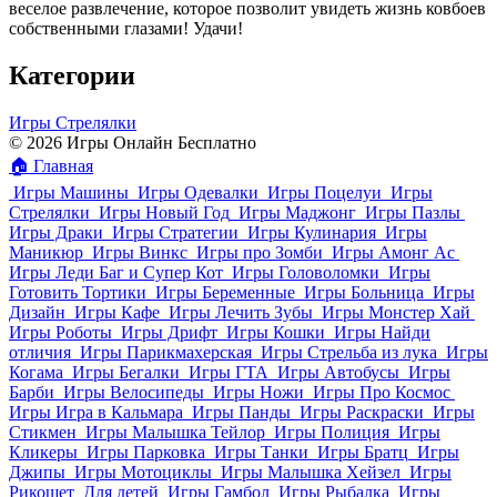
веселое развлечение, которое позволит увидеть жизнь ковбоев
собственными глазами! Удачи!
Категории
Игры Стрелялки
© 2026 Игры Онлайн Бесплатно
🏠
Главная
Игры Машины
Игры Одевалки
Игры Поцелуи
Игры
Стрелялки
Игры Новый Год
Игры Маджонг
Игры Пазлы
Игры Драки
Игры Стратегии
Игры Кулинария
Игры
Маникюр
Игры Винкс
Игры про Зомби
Игры Амонг Ас
Игры Леди Баг и Супер Кот
Игры Головоломки
Игры
Готовить Тортики
Игры Беременные
Игры Больница
Игры
Дизайн
Игры Кафе
Игры Лечить Зубы
Игры Монстер Хай
Игры Роботы
Игры Дрифт
Игры Кошки
Игры Найди
отличия
Игры Парикмахерская
Игры Стрельба из лука
Игры
Когама
Игры Бегалки
Игры ГТА
Игры Автобусы
Игры
Барби
Игры Велосипеды
Игры Ножи
Игры Про Космос
Игры Игра в Кальмара
Игры Панды
Игры Раскраски
Игры
Стикмен
Игры Малышка Тейлор
Игры Полиция
Игры
Кликеры
Игры Парковка
Игры Танки
Игры Братц
Игры
Джипы
Игры Мотоциклы
Игры Малышка Хейзел
Игры
Рикошет
Для детей
Игры Гамбол
Игры Рыбалка
Игры