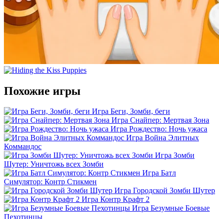
Похожие игры
Игра Беги, Зомби, беги
Игра Снайпер: Мертвая Зона
Игра Рождество: Ночь ужаса
Игра Война Элитных
Коммандос
Игра Зомби
Шутер: Уничтожь всех Зомби
Игра Батл
Симулятор: Контр Стикмен
Игра Городской Зомби Шутер
Игра Контр Крафт 2
Игра Безумные Боевые
Пехотинцы