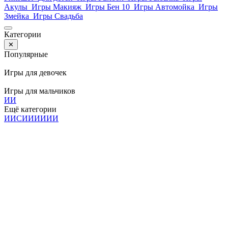
Акулы
Игры Макияж
Игры Бен 10
Игры Автомойка
Игры
Змейка
Игры Свадьба
Категории
✕
Популярные
Игры для девочек
Игры для мальчиков
И
И
Ещё категории
И
И
С
И
И
И
И
И
И