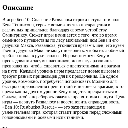
Описание
В игре Бен 10: Спасение Развалюха игроки вступают в роль
Бена Теннисона, героя с возможностью превращения в
различных пришельцев благодаря своему устройству,
Омнитриксу. Сюжет игры начинается с того, что во время
семейного путешествия по лесу мобильный дом Бена и его
дедушки Макса, Развалюха, угоняется врагами. Бен, его кузен
Гвен и дедушка Макс не могут позволить, чтобы их любимый
трейлер попал в руки злодеев. Игроки помогут Бену в
преследовании злоумышленников, используя различные
превращения, чтобы справиться с препятствиями и врагами
на пути. Каждый уровень игры предлагает новые вызовы и
требует разных пришельцев для их преодоления. На одном
уровне, возможно, потребуется использовать Молнию для
быстрого преодоления препятствий и погоне за врагами, в то
время как на другом уровне Бену придется превратиться в
Силача, чтобы перебороть тяжелые препятствия на пути. Цель
игры — вернуть Развалюху и восстановить справедливость.
«Ben 10: Rustbucket Rescue» — это захватывающая и
увлекательная игра, которая ставит игроков перед сложными
головоломками и боевыми испытаниями.