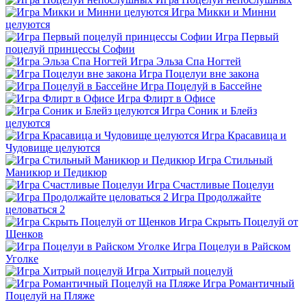
Игра Микки и Минни
целуются
Игра Первый
поцелуй принцессы Софии
Игра Эльза Спа Ногтей
Игра Поцелуи вне закона
Игра Поцелуй в Бассейне
Игра Флирт в Офисе
Игра Соник и Блейз
целуются
Игра Красавица и
Чудовище целуются
Игра Стильный
Маникюр и Педикюр
Игра Счастливые Поцелуи
Игра Продолжайте
целоваться 2
Игра Скрыть Поцелуй от
Щенков
Игра Поцелуи в Райском
Уголке
Игра Хитрый поцелуй
Игра Романтичный
Поцелуй на Пляже