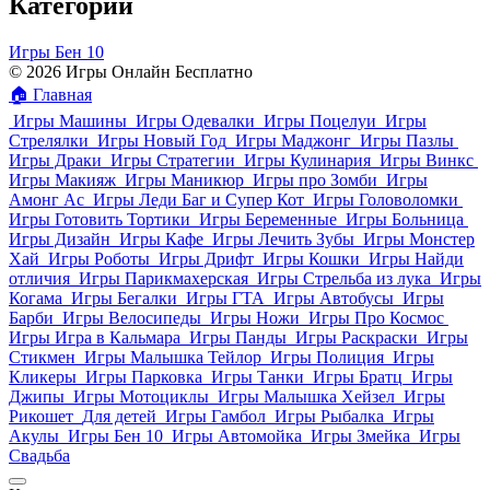
Категории
Игры Бен 10
© 2026 Игры Онлайн Бесплатно
🏠
Главная
Игры Машины
Игры Одевалки
Игры Поцелуи
Игры
Стрелялки
Игры Новый Год
Игры Маджонг
Игры Пазлы
Игры Драки
Игры Стратегии
Игры Кулинария
Игры Винкс
Игры Макияж
Игры Маникюр
Игры про Зомби
Игры
Амонг Ас
Игры Леди Баг и Супер Кот
Игры Головоломки
Игры Готовить Тортики
Игры Беременные
Игры Больница
Игры Дизайн
Игры Кафе
Игры Лечить Зубы
Игры Монстер
Хай
Игры Роботы
Игры Дрифт
Игры Кошки
Игры Найди
отличия
Игры Парикмахерская
Игры Стрельба из лука
Игры
Когама
Игры Бегалки
Игры ГТА
Игры Автобусы
Игры
Барби
Игры Велосипеды
Игры Ножи
Игры Про Космос
Игры Игра в Кальмара
Игры Панды
Игры Раскраски
Игры
Стикмен
Игры Малышка Тейлор
Игры Полиция
Игры
Кликеры
Игры Парковка
Игры Танки
Игры Братц
Игры
Джипы
Игры Мотоциклы
Игры Малышка Хейзел
Игры
Рикошет
Для детей
Игры Гамбол
Игры Рыбалка
Игры
Акулы
Игры Бен 10
Игры Автомойка
Игры Змейка
Игры
Свадьба