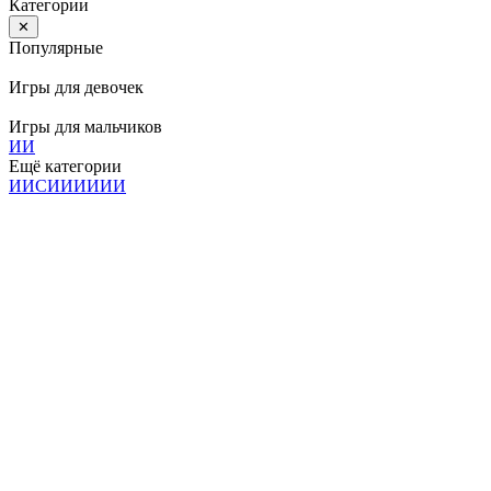
Категории
✕
Популярные
Игры для девочек
Игры для мальчиков
И
И
Ещё категории
И
И
С
И
И
И
И
И
И