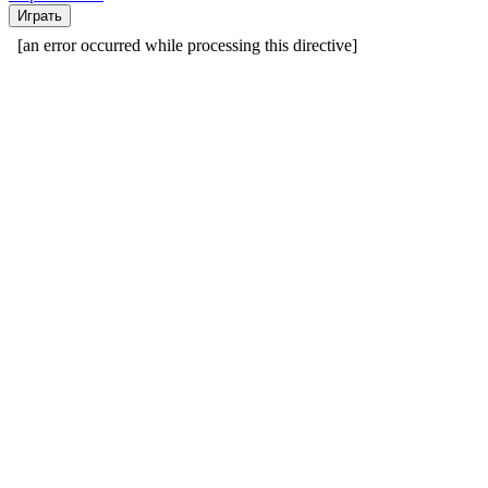
Играть