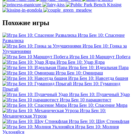
Похожие игры
Игра Бен 10: Спасение
Развалюха
Игра Бен 10: Гонка за
Улучшениями
Игра Бен 10 Маршрут Побега
Игра Бен 10: Удар Ядра
Игра Бен 10: Идеальная Пара
Игра Бен 10: Омнираш
Игра Бен 10: Навсегда башня
Игра Бен 10: Гуманоид
Прыгай
Игра Бен 10: Пушечный Удар
Игра Бен 10 парашютист
Игра Бен 10: Спасение Мира
Игра Бен 10:
Механическая Угроза
Игра Бен 10: Шоу Стинкфлая
Игра Бен 10: Молния
Уклоняйся