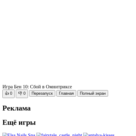
Игра Бен 10: Сбой в Омнитриксе
👍
0
👎
0
Перезапуск
Главная
Полный экран
Реклама
Ещё игры