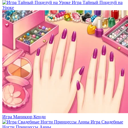
Игра Тайный Поцелуй на
Уроке
Игра Маникюр Кенди
Игра Свадебные
Ногти Принцессы Анны