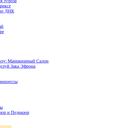
я Угроза
риксе
ние ДНК
ай
ре
олу: Маникюрный Салон
елуй Зака Эфрона
ринцессы
сы
кюр и Педикюр