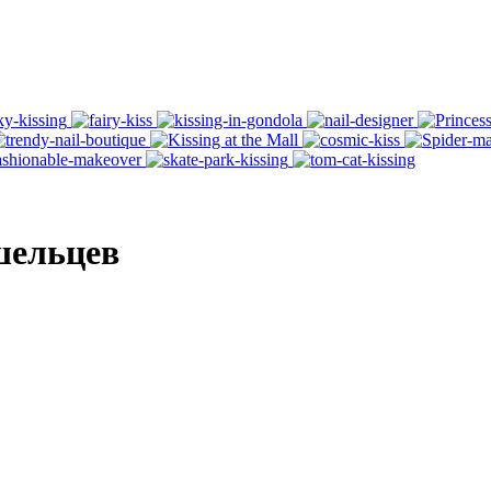
шельцев