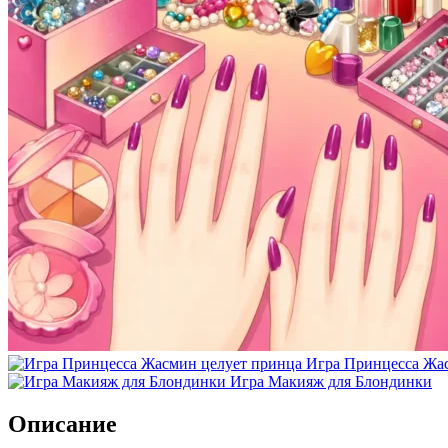
Игра Принцесса Жа
Игра Макияж для Блондинки
Описание