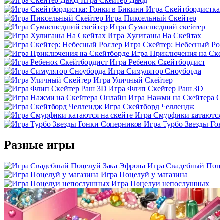
Игра Скейтер Дьюд
Игра Скейтбордистка
Игра Пиксельный Скейтер
Игра Сумасшедший скейтер
Игра Хулиганы На Скейтах
Игра Скейтер: Небесный Ро
Игра Приключения на Ск
Игра Ребенок Скейтбордист
Игра Симулятор Сноуборда
Игра Уличный Скейтер
Игра Флип Скейтер Раш 3D
Игра Нажми на Скейтера 
Игра Скейтборд Челлендж
Игра Смурфики катаются
Игра Турбо Звезды Г
Разные игры
Игра Свадебный Поц
Игра Поцелуй у магазина
Игра Поцелуи непослушных