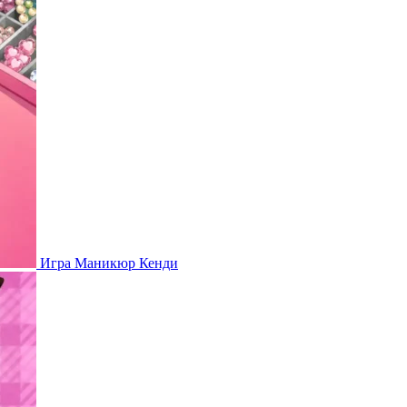
Игра Маникюр Кенди