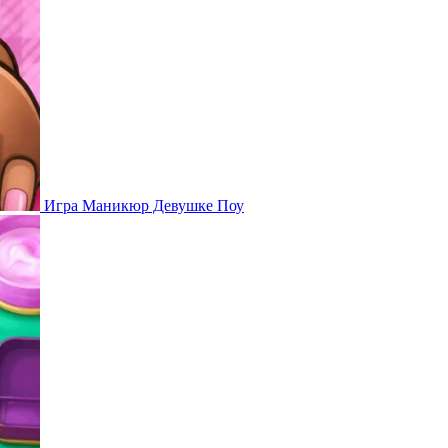
Игра Маникюр Девушке Поу