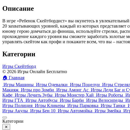
Описание
В игре «Ребенок Скейтбордист» вы окунетесь в увлекательный
20 захватывающих уровней, каждый из которых представляет с
юному герою домчаться до финиша, используйте стрелки, расп
прохождение каждого уровня вы сможете заработать золотые мо
управлять скейтом как профи и покажите всем, что вы – наст
Категории
Игры Скейтборд
© 2026 Игры Онлайн Бесплатно
🏠
Главная
Игры Машины
Игры Одевалки
Игры Поцелуи
Игры Стреля
Макияж
Игры про Зомби
Игры Амонг Ас
Игры Леди Баг и С
Кафе
Игры Лечить Зубы
Игры Монстер Хай
Игры Роботы
И
Игры ГТА
Игры Автобусы
Игры Барби
Игры Велосипеды
И
Игры Полиция
Игры Кликеры
Игры Парковка
Игры Танки
Игры Акулы
Игры Бен 10
Игры Автомойка
Игры Змейка
Иг
Категории
✕