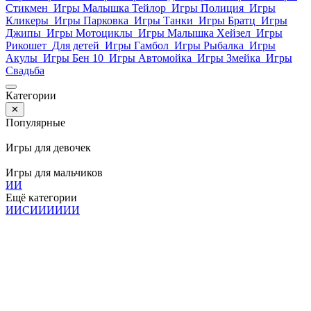
Стикмен
Игры Малышка Тейлор
Игры Полиция
Игры
Кликеры
Игры Парковка
Игры Танки
Игры Братц
Игры
Джипы
Игры Мотоциклы
Игры Малышка Хейзел
Игры
Рикошет
Для детей
Игры Гамбол
Игры Рыбалка
Игры
Акулы
Игры Бен 10
Игры Автомойка
Игры Змейка
Игры
Свадьба
Категории
✕
Популярные
Игры для девочек
Игры для мальчиков
И
И
Ещё категории
И
И
С
И
И
И
И
И
И