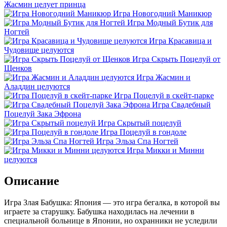
Жасмин целует принца
Игра Новогодний Маникюр
Игра Модный Бутик для
Ногтей
Игра Красавица и
Чудовище целуются
Игра Скрыть Поцелуй от
Щенков
Игра Жасмин и
Аладдин целуются
Игра Поцелуй в скейт-парке
Игра Свадебный
Поцелуй Зака Эфрона
Игра Скрытый поцелуй
Игра Поцелуй в гондоле
Игра Эльза Спа Ногтей
Игра Микки и Минни
целуются
Описание
Игра Злая Бабушка: Япония — это игра бегалка, в которой вы
играете за старушку. Бабушка находилась на лечении в
специальной больнице в Японии, но охранники не уследили