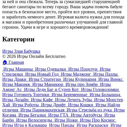
за ней и она сбежала. Теперь за сумасшедшей старушенцией
бегают санитары по всему городу. Ваша задача помочь бабуле
попасть в безопасное место, пройти все уровни, препятствия
и заработать немного денег. Игровая валюта нужна для похода
в магазин и приобретения различных улучшений для главной
героини. Удачи в игре и хорошего времяпровождения!
Категории
Игры Злая Бабушка
© 2026 Игры Онлайн Бесплатно
🏠
Главная
Игры Машины
Игры Одевалки
Игры Поцелуи
Игры
Стрелялки
Игры Новый Год
Игры Маджонг
Игры Пазлы
Игры Драки
Игры Стратегии
Игры Кулинария
Игры Винкс
Игры Макияж
Игры Маникюр
Игры про Зомби
Игры
Амонг Ас
Игры Леди Баг и Супер Кот
Игры Головоломки
Игры Готовить Тортики
Игры Беременные
Игры Больница
Игры Дизайн
Игры Кафе
Игры Лечить Зубы
Игры Монстер
Хай
Игры Роботы
Игры Дрифт
Игры Кошки
Игры Найди
отличия
Игры Парикмахерская
Игры Стрельба из лука
Игры
Когама
Игры Бегалки
Игры ГТА
Игры Автобусы
Игры
Барби
Игры Велосипеды
Игры Ножи
Игры Про Космос
Игры Игра в Кальмара
Игры Панды
Игры Раскраски
Игры