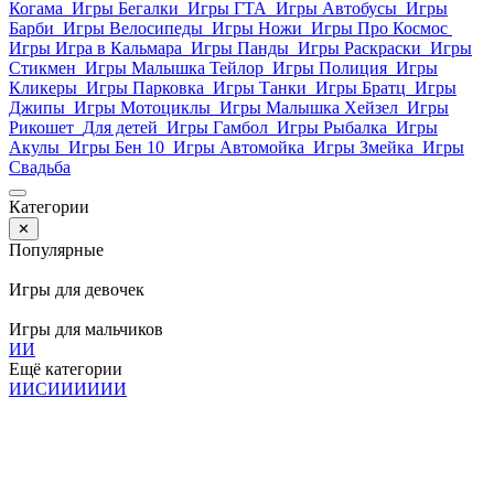
Когама
Игры Бегалки
Игры ГТА
Игры Автобусы
Игры
Барби
Игры Велосипеды
Игры Ножи
Игры Про Космос
Игры Игра в Кальмара
Игры Панды
Игры Раскраски
Игры
Стикмен
Игры Малышка Тейлор
Игры Полиция
Игры
Кликеры
Игры Парковка
Игры Танки
Игры Братц
Игры
Джипы
Игры Мотоциклы
Игры Малышка Хейзел
Игры
Рикошет
Для детей
Игры Гамбол
Игры Рыбалка
Игры
Акулы
Игры Бен 10
Игры Автомойка
Игры Змейка
Игры
Свадьба
Категории
✕
Популярные
Игры для девочек
Игры для мальчиков
И
И
Ещё категории
И
И
С
И
И
И
И
И
И