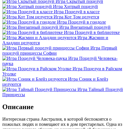
Игра Скрытый поцелуй
Игра Хитрый поцелуй
Игра Поцелуй в классе
Игра Кот Том целуется
Игра Поцелуй в гондоле
Игра Внезапный поцелуй
Игра Поцелуй в библиотеке
Игра Жасмин и
Аладдин целуются
Игра Первый
поцелуй принцессы Софии
Игра Поцелуй Человека-
паука
Игра Поцелуи в Райском
Уголке
Игра Соник и Блейз
целуются
Игра Тайный Поцелуй
Принцессы
Описание
Интересная страна Австралия, в которой беспокоятся о
пожилых людях и помещают их в дом престарелых. Одна из