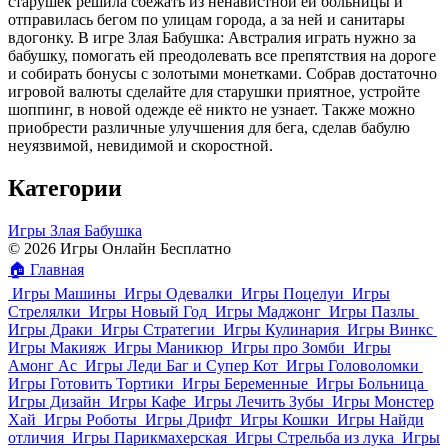
старушек решила сбежать из ненавистной ей больницы и
отправилась бегом по улицам города, а за ней и санитары
вдогонку. В игре Злая Бабушка: Австралия играть нужно за
бабушку, помогать ей преодолевать все препятствия на дороге
и собирать бонусы с золотыми монетками. Собрав достаточно
игровой валюты сделайте для старушки приятное, устройте
шоппинг, в новой одежде её никто не узнает. Также можно
приобрести различные улучшения для бега, сделав бабулю
неуязвимой, невидимой и скоростной.
Категории
Игры Злая Бабушка
© 2026 Игры Онлайн Бесплатно
🏠
Главная
Игры Машины
Игры Одевалки
Игры Поцелуи
Игры
Стрелялки
Игры Новый Год
Игры Маджонг
Игры Пазлы
Игры Драки
Игры Стратегии
Игры Кулинария
Игры Винкс
Игры Макияж
Игры Маникюр
Игры про Зомби
Игры
Амонг Ас
Игры Леди Баг и Супер Кот
Игры Головоломки
Игры Готовить Тортики
Игры Беременные
Игры Больница
Игры Дизайн
Игры Кафе
Игры Лечить Зубы
Игры Монстер
Хай
Игры Роботы
Игры Дрифт
Игры Кошки
Игры Найди
отличия
Игры Парикмахерская
Игры Стрельба из лука
Игры