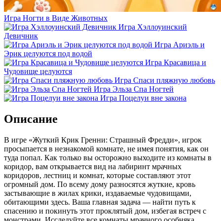
Игра Ногти в Виде Животных
Игра Хэллоуинский
Девичник
Игра Ариэль и
Эрик целуются под водой
Игра Красавица и
Чудовище целуются
Игра Спаси пляжную любовь
Игра Эльза Спа Ногтей
Игра Поцелуи вне закона
Описание
В игре «Жуткий Крик Гренни: Страшный Фредди», игрок
просыпается в незнакомой комнате, не имея понятия, как он
туда попал. Как только вы осторожно выходите из комнаты в
коридор, вам открывается вид на лабиринт мрачных
коридоров, лестниц и комнат, которые составляют этот
огромный дом. По всему дому разносятся жуткие, кровь
застывающие в жилах крики, издаваемые чудовищами,
обитающими здесь. Ваша главная задача — найти путь к
спасению и покинуть этот проклятый дом, избегая встреч с
монстрами. Исследуйте все комнаты мрачного особняка,