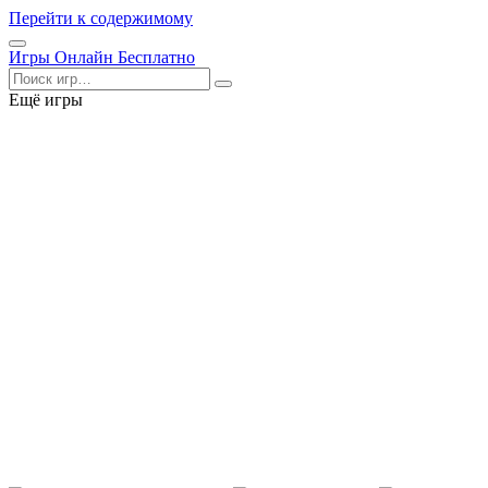
Перейти к содержимому
Открыть
Игры Онлайн Бесплатно
меню
Поиск
Ещё игры