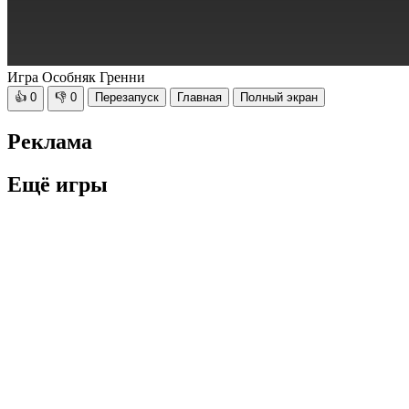
Игра Особняк Гренни
👍
0
👎
0
Перезапуск
Главная
Полный экран
Реклама
Ещё игры